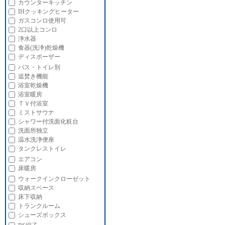
カウンターキッチン
IHクッキングヒーター
ガスコンロ使用可
2口以上コンロ
浄水器
食器(洗浄)乾燥機
ディスポーザー
バス・トイレ別
追焚き機能
浴室乾燥機
浴室暖房
ＴＶ付浴室
ミストサウナ
シャワー付洗面化粧台
洗面所独立
温水洗浄便座
タンクレストイレ
エアコン
床暖房
ウォークインクローゼット
収納スペース
床下収納
トランクルーム
シューズボックス