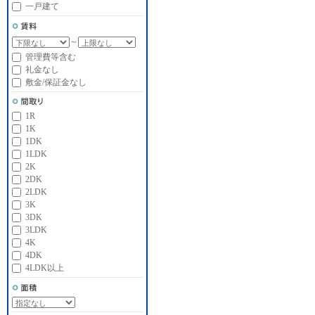
一戸建て
～
管理費等含む
礼金なし
敷金/保証金なし
1R
1K
1DK
1LDK
2K
2DK
2LDK
3K
3DK
3LDK
4K
4DK
4LDK以上