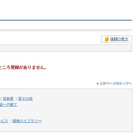
ところ登録がありません。
｜
貸倉庫
｜
貸その他
譲一戸建て
ービス
｜
建物ライブラリー