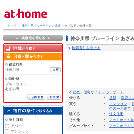
トップ
＞
神奈川県ブルーラインの賃貸
＞
あざみ野の物件一覧
神奈川県 ブルーライン あ
検索条件を開ける
神奈川県
ブルーライン
あざみ野
不動産・住宅サイト アットホーム
借りる
賃貸
｜
賃貸マ
買う
マンション
｜
中古一戸建て
建てる
注文住宅
その他
アットホーム
アパート
グループサイト
アットホーム
マンション