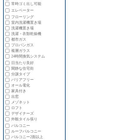
常時ゴミ出し可能
エレベーター
フローリング
室内洗濯機置き場
洗濯機置き場
洗濯・衣類乾燥機
都市ガス
プロパンガス
複層ガラス
24時間換気システム
日当たり良好
閑静な住宅街
分譲タイプ
バリアフリー
オール電化
家具付き
出窓
メゾネット
ロフト
デザイナーズ
外観タイル張り
バルコニー
ルーフバルコニー
バルコニー2面以上