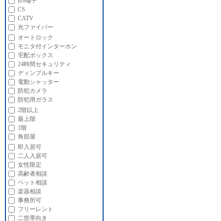
BS端子
CS
CATV
光ファイバー
オートロック
モニタ付インターホン
宅配ボックス
24時間セキュリティ
ディンプルキー
電動シャッター
防犯カメラ
防犯用ガラス
2階以上
最上階
1階
角部屋
即入居可
二人入居可
女性限定
高齢者相談
ペット相談
楽器相談
事務所可
フリーレント
二世帯向き