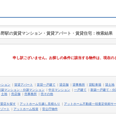
ざみ野駅の賃貸マンション・賃貸アパート・賃貸住宅
：検索結果
申し訳ございません。お探しの条件に該当する物件は、現在の
ンション
｜
賃貸アパート
｜
賃貸一戸建て
｜
貸店舗
｜
貸事務所
｜
貸駐車場
｜
貸土地
新築マンション・分譲マンション
｜
中古マンション
｜
一戸建て
｜
新築一戸建て・分
｜
土地
｜
売店舗
｜
売事務所
｜
売その他
加盟店を探す
｜
アットホーム引越し見積もり
｜
アットホーム不動産一括査定依頼サ
リゾート
｜
アットホーム投資
｜
官公庁物件