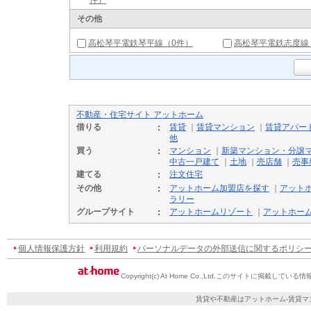
件）
その他
高松琴平電鉄琴平線（0件）
高松琴平電鉄志度線
不動産・住宅サイト アットホーム
借りる
賃貸
｜
賃貸マンション
｜
賃貸アパー
他
買う
マンション
｜
新築マンション・分譲
中古一戸建て
｜
土地
｜
売店舗
｜
売事
建てる
注文住宅
その他
アットホーム加盟店を探す
｜
アット
ラリー
グループサイト
アットホームリゾート
｜
アットホー
個人情報保護方針
利用規約
パーソナルデータの外部送信に関するポリシ
Copyright(c) At Home Co.,Ltd.
このサイトに掲載している情
賃貸や不動産はアットホーム-賃貸マ