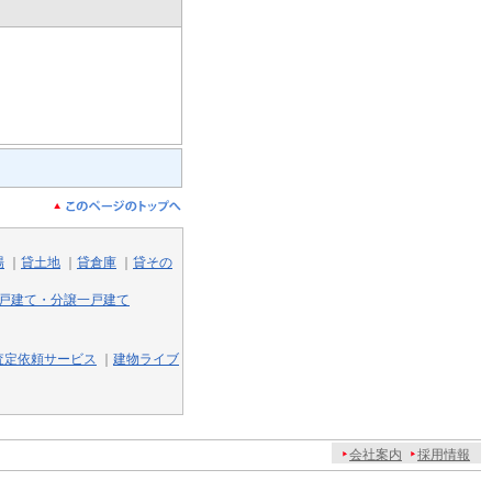
場
｜
貸土地
｜
貸倉庫
｜
貸その
戸建て・分譲一戸建て
査定依頼サービス
｜
建物ライブ
会社案内
採用情報