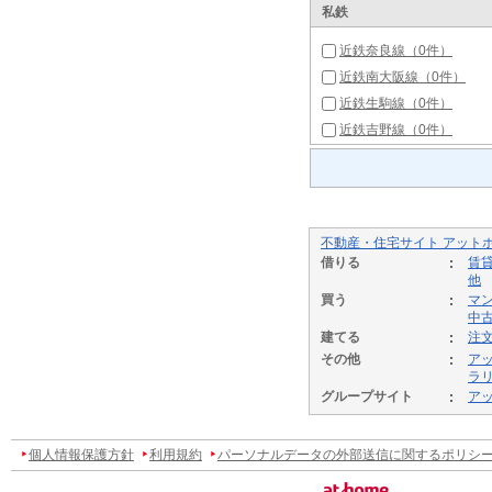
私鉄
近鉄奈良線（0件）
近鉄南大阪線（0件）
近鉄生駒線（0件）
近鉄吉野線（0件）
不動産・住宅サイト アット
借りる
賃
他
買う
マ
中
建てる
注
その他
ア
ラ
グループサイト
ア
個人情報保護方針
利用規約
パーソナルデータの外部送信に関するポリシ