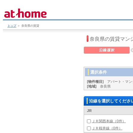
トップ
＞
奈良県の賃貸
奈良県の賃貸マン
選択条件
[物件種目]
アパート・マン
[地域]
奈良県
沿線を選択してくださ
JR
ＪＲ関西本線（0件）
ＪＲ桜井線（0件）