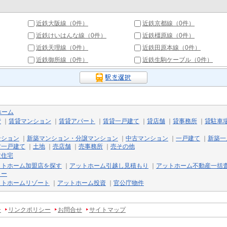
近鉄大阪線（0件）
近鉄京都線（0件）
近鉄けいはんな線（0件）
近鉄橿原線（0件）
近鉄天理線（0件）
近鉄田原本線（0件）
近鉄御所線（0件）
近鉄生駒ケーブル（0件）
ホーム
貸
｜
賃貸マンション
｜
賃貸アパート
｜
賃貸一戸建て
｜
貸店舗
｜
貸事務所
｜
貸駐車
ンション
｜
新築マンション・分譲マンション
｜
中古マンション
｜
一戸建て
｜
新築一
古一戸建て
｜
土地
｜
売店舗
｜
売事務所
｜
売その他
文住宅
ットホーム加盟店を探す
｜
アットホーム引越し見積もり
｜
アットホーム不動産一括
リー
ットホームリゾート
｜
アットホーム投資
｜
官公庁物件
ー
リンクポリシー
お問合せ
サイトマップ