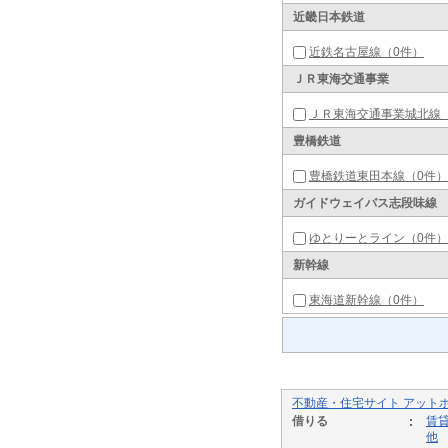
近畿日本鉄道
近鉄名古屋線（0件）
ＪＲ東海交通事業
ＪＲ東海交通事業城北線
豊橋鉄道
豊橋鉄道東田本線（0件）
ガイドウェイバス志段味線
ゆとりーとライン（0件）
新幹線
東海道新幹線（0件）
不動産・住宅サイト アット
借りる
賃
他