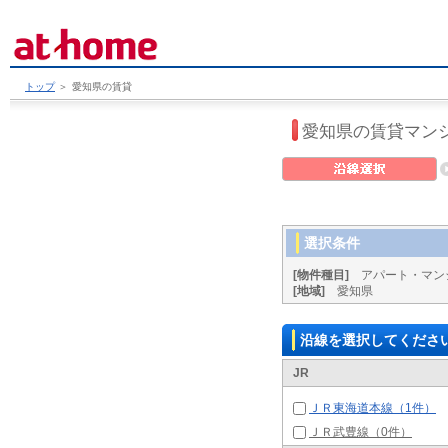
トップ
＞
愛知県の賃貸
愛知県の賃貸マン
選択条件
[物件種目]
アパート・マン
[地域]
愛知県
沿線を選択してくださ
JR
ＪＲ東海道本線（1件）
ＪＲ武豊線（0件）