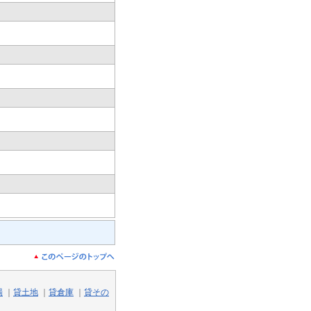
場
｜
貸土地
｜
貸倉庫
｜
貸その