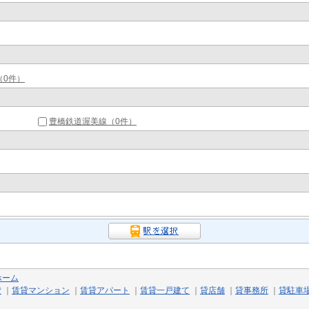
（0件）
豊橋鉄道渥美線（0件）
ホーム
貸
｜
賃貸マンション
｜
賃貸アパート
｜
賃貸一戸建て
｜
貸店舗
｜
貸事務所
｜
貸駐車