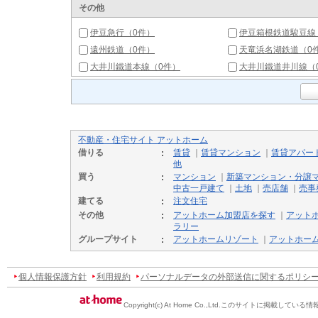
その他
伊豆急行（0件）
伊豆箱根鉄道駿豆線
遠州鉄道（0件）
天竜浜名湖鉄道（0
大井川鐵道本線（0件）
大井川鐵道井川線（
不動産・住宅サイト アットホーム
借りる
賃貸
｜
賃貸マンション
｜
賃貸アパー
他
買う
マンション
｜
新築マンション・分譲
中古一戸建て
｜
土地
｜
売店舗
｜
売事
建てる
注文住宅
その他
アットホーム加盟店を探す
｜
アット
ラリー
グループサイト
アットホームリゾート
｜
アットホー
個人情報保護方針
利用規約
パーソナルデータの外部送信に関するポリシ
Copyright(c) At Home Co.,Ltd.
このサイトに掲載している情