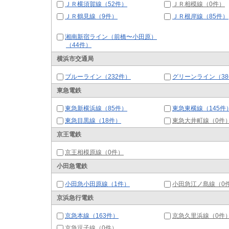
ＪＲ横須賀線（52件）
ＪＲ相模線（0件）
ＪＲ鶴見線（9件）
ＪＲ根岸線（85件）
湘南新宿ライン（前橋〜小田原）
（44件）
横浜市交通局
ブルーライン（232件）
グリーンライン（3
東急電鉄
東急新横浜線（85件）
東急東横線（145件
東急目黒線（18件）
東急大井町線（0件
京王電鉄
京王相模原線（0件）
小田急電鉄
小田急小田原線（1件）
小田急江ノ島線（0
京浜急行電鉄
京急本線（163件）
京急久里浜線（0件
京急逗子線（0件）