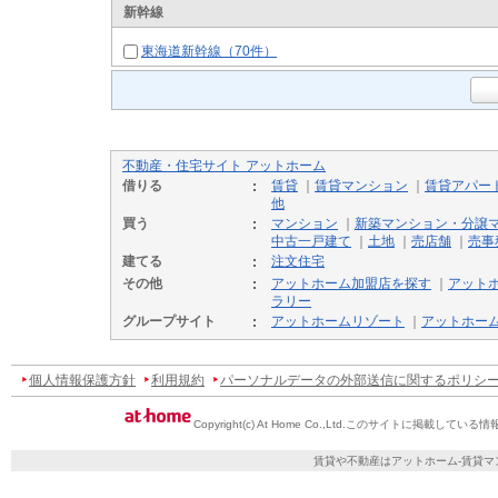
新幹線
東海道新幹線（70件）
不動産・住宅サイト アットホーム
借りる
賃貸
｜
賃貸マンション
｜
賃貸アパー
他
買う
マンション
｜
新築マンション・分譲
中古一戸建て
｜
土地
｜
売店舗
｜
売事
建てる
注文住宅
その他
アットホーム加盟店を探す
｜
アット
ラリー
グループサイト
アットホームリゾート
｜
アットホー
個人情報保護方針
利用規約
パーソナルデータの外部送信に関するポリシ
Copyright(c) At Home Co.,Ltd.
このサイトに掲載している情
賃貸や不動産はアットホーム-賃貸マ