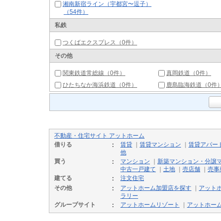
湘南新宿ライン（宇都宮〜逗子）
（54件）
私鉄
つくばエクスプレス（0件）
その他
関東鉄道常総線（0件）
真岡鉄道（0件）
ひたちなか海浜鉄道（0件）
鹿島臨海鉄道（0件
不動産・住宅サイト アットホーム
借りる
賃貸
｜
賃貸マンション
｜
賃貸アパー
他
買う
マンション
｜
新築マンション・分譲
中古一戸建て
｜
土地
｜
売店舗
｜
売事
建てる
注文住宅
その他
アットホーム加盟店を探す
｜
アット
ラリー
グループサイト
アットホームリゾート
｜
アットホー