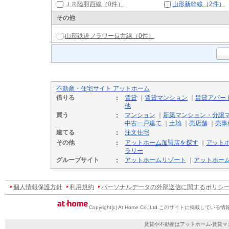
ＪＲ陸羽西線（0件）
山形新幹線（2件）
その他
山形鉄道フラワー長井線（0件）
不動産・住宅サイト アットホーム
借りる
賃貸
｜
賃貸マンション
｜
賃貸アパー
他
買う
マンション
｜
新築マンション・分譲
中古一戸建て
｜
土地
｜
売店舗
｜
売事
建てる
注文住宅
その他
アットホーム加盟店を探す
｜
アット
ラリー
グループサイト
アットホームリゾート
｜
アットホー
個人情報保護方針
利用規約
パーソナルデータの外部送信に関するポリシ
Copyright(c) At Home Co.,Ltd.
このサイトに掲載している情
賃貸や不動産はアットホーム-賃貸マ