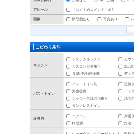
情報公開日
指定なし
本日公開
3日
アピール
「おすすめコメント」あり
画像
間取図あり
写真あり
こだわり条件
システムキッチン
カウ
キッチン
ガスコンロ使用可
2口
食器(洗浄)乾燥機
ディ
バス・トイレ別
追焚
浴室暖房
ＴＶ
バス・トイレ
シャワー付洗面化粧台
洗面
タンクレストイレ
エアコン
床暖
冷暖房
FF暖房
灯油
ウォークインクローゼット
収納