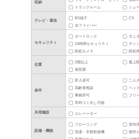
収納
トランクルーム
シュ
BS端子
CS
テレビ・通信
光ファイバー
オートロック
モニ
セキュリティ
24時間セキュリティ
ディ
防犯カメラ
防犯
2階以上
最上
位置
角部屋
即入居可
二人
高齢者相談
ペッ
条件
事務所可
フリ
常時ゴミ出し可能
共用施設
エレベーター
フローリング
室内
設備・機能
洗濯・衣類乾燥機
都市