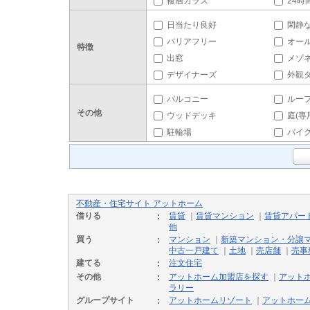
複層ガラス
24時
日当たり良好
閑静
バリアフリー
オー
特徴
出窓
メゾ
デザイナーズ
外観
バルコニー
ルー
その他
ウッドデッキ
庭(専
駐輪場
バイ
不動産・住宅サイト アットホーム
借りる
賃貸
｜
賃貸マンション
｜
賃貸アパー
他
買う
マンション
｜
新築マンション・分譲
中古一戸建て
｜
土地
｜
売店舗
｜
売事
建てる
注文住宅
その他
アットホーム加盟店を探す
｜
アット
ラリー
グループサイト
アットホームリゾート
｜
アットホー