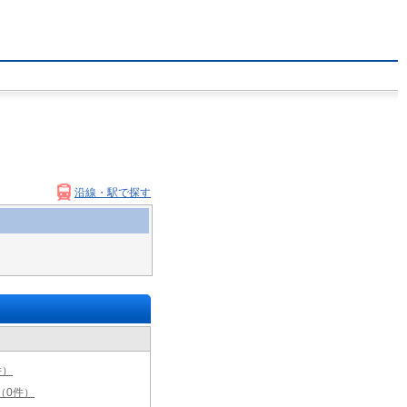
沿線・駅で探す
件）
（0件）