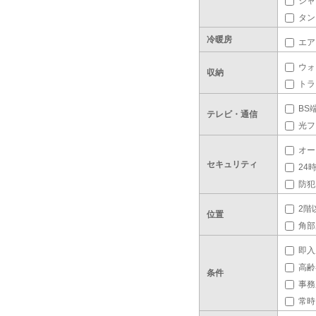
シャ
タン
冷暖房
エア
ウォ
収納
トラ
BS
テレビ・通信
光フ
オー
セキュリティ
24
防犯
2階
位置
角部
即入
高齢
条件
事務
常時