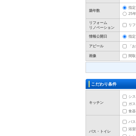
指定
築年数
25
リフォーム
リフ
リノベーション
情報公開日
指定
アピール
「お
画像
間取
こだわり条件
シス
キッチン
ガス
食器
バス
浴室
バス・トイレ