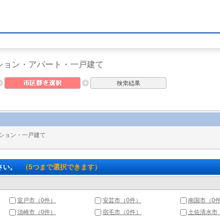
ション・アパート・一戸建て
ション・一戸建て
さい。
（5つまで選択できます）
室戸市（0件）
安芸市（0件）
南国市（0
須崎市（0件）
宿毛市（0件）
土佐清水市