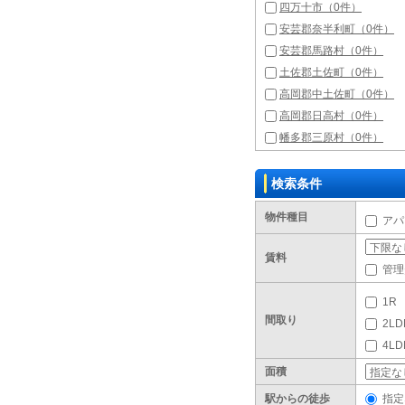
四万十市（0件）
安芸郡奈半利町（0件）
安芸郡馬路村（0件）
土佐郡土佐町（0件）
高岡郡中土佐町（0件）
高岡郡日高村（0件）
幡多郡三原村（0件）
検索条件
物件種目
アパ
賃料
管理
1R
間取り
2LD
4L
面積
駅からの徒歩
指定