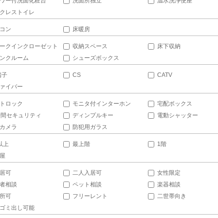
ワー付洗面化粧台
洗面所独立
温水洗浄便座
クレストイレ
コン
床暖房
ークインクローゼット
収納スペース
床下収納
ンクルーム
シューズボックス
端子
CS
CATV
ァイバー
トロック
モニタ付インターホン
宅配ボックス
時間セキュリティ
ディンプルキー
電動シャッター
カメラ
防犯用ガラス
以上
最上階
1階
屋
居可
二人入居可
女性限定
者相談
ペット相談
楽器相談
所可
フリーレント
二世帯向き
ゴミ出し可能