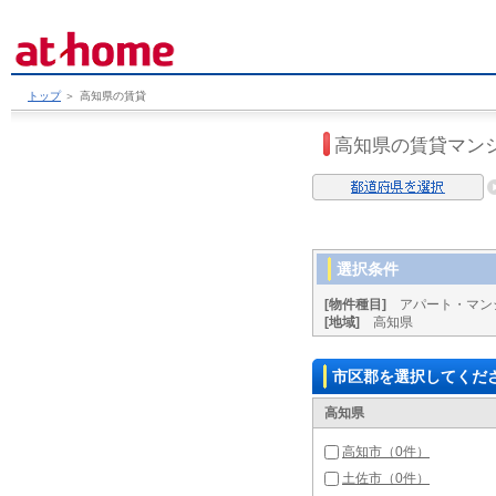
トップ
＞
高知県の賃貸
高知県の賃貸マン
選択条件
[物件種目]
アパート・マン
[地域]
高知県
市区郡を選択してくだ
高知県
高知市（0件）
土佐市（0件）