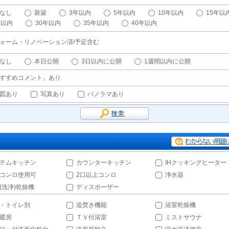
なし
新築
3年以内
5年以内
10年以内
15年以
年以内
30年以内
35年以内
40年以内
ォーム・リノベーション済/予定含む
なし
本日公開
3日以内に公開
1週間以内に公開
すすめコメント」あり
図あり
写真あり
パノラマあり
テムキッチン
カウンターキッチン
IHクッキングヒーター
コンロ使用可
2口以上コンロ
浄水器
(洗浄)乾燥機
ディスポーザー
・トイレ別
追焚き機能
浴室乾燥機
暖房
ＴＶ付浴室
ミストサウナ