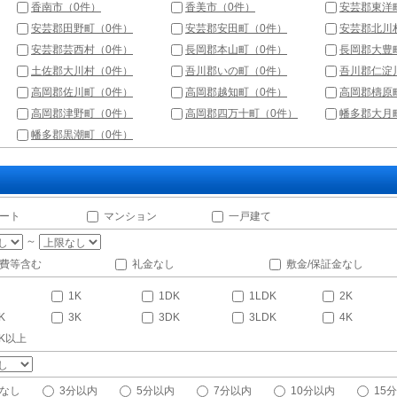
香南市（0件）
香美市（0件）
安芸郡東洋
安芸郡田野町（0件）
安芸郡安田町（0件）
安芸郡北川
安芸郡芸西村（0件）
長岡郡本山町（0件）
長岡郡大豊
土佐郡大川村（0件）
吾川郡いの町（0件）
吾川郡仁淀
高岡郡佐川町（0件）
高岡郡越知町（0件）
高岡郡檮原
高岡郡津野町（0件）
高岡郡四万十町（0件）
幡多郡大月
幡多郡黒潮町（0件）
ート
マンション
一戸建て
～
費等含む
礼金なし
敷金/保証金なし
1K
1DK
1LDK
2K
K
3K
3DK
3LDK
4K
DK以上
なし
3分以内
5分以内
7分以内
10分以内
15