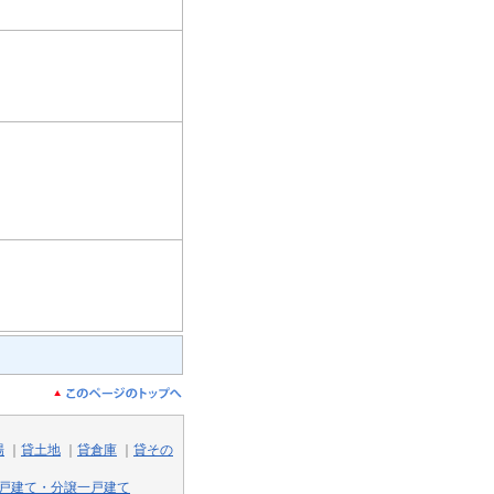
場
｜
貸土地
｜
貸倉庫
｜
貸その
戸建て・分譲一戸建て