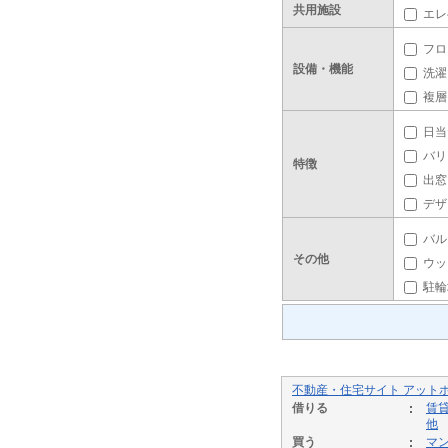
共用施設
エレ
フロ
設備・機能
洗濯
複層
日当
バリ
特徴
出窓
デザ
バル
その他
ウッ
駐輪
不動産・住宅サイト アット
借りる
賃
他
買う
マ