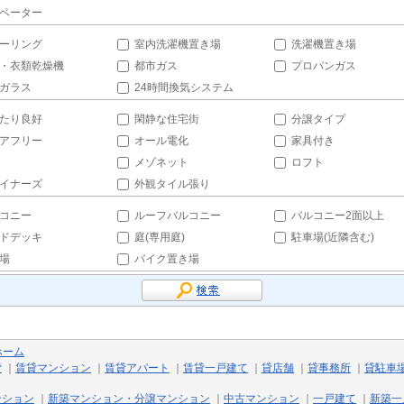
ベーター
ーリング
室内洗濯機置き場
洗濯機置き場
・衣類乾燥機
都市ガス
プロパンガス
ガラス
24時間換気システム
たり良好
閑静な住宅街
分譲タイプ
アフリー
オール電化
家具付き
メゾネット
ロフト
イナーズ
外観タイル張り
コニー
ルーフバルコニー
バルコニー2面以上
ドデッキ
庭(専用庭)
駐車場(近隣含む)
場
バイク置き場
ホーム
貸
｜
賃貸マンション
｜
賃貸アパート
｜
賃貸一戸建て
｜
貸店舗
｜
貸事務所
｜
貸駐車
ンション
｜
新築マンション・分譲マンション
｜
中古マンション
｜
一戸建て
｜
新築一