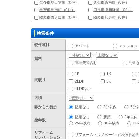
仁多郡奥出雲町（0件）
飯石郡飯南町（0件）
邑智郡邑南町（0件）
鹿足郡津和野町（0件）
隠岐郡西ノ島町（0件）
隠岐郡知夫村（0件）
検索条件
物件種目
アパート
マンション
～
賃料
管理費等含む
礼金
1R
1K
間取り
2LDK
3K
4LDK以上
面積
駅からの徒歩
指定なし
3分以内
5分
指定なし
新築
3年以内
築年数
25年以内
30年以内
3
リフォーム
リフォーム・リノベーション済/予定
リノベーション