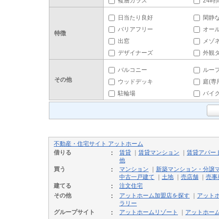
複層ガラス
24時
日当たり良好
閑静
バリアフリー
オー
特徴
出窓
メゾ
デザイナーズ
外観
バルコニー
ルー
その他
ウッドデッキ
庭(専
駐輪場
バイ
不動産・住宅サイト アットホーム
借りる
賃貸
｜
賃貸マンション
｜
賃貸アパー
他
買う
マンション
｜
新築マンション・分譲
中古一戸建て
｜
土地
｜
売店舗
｜
売事
建てる
注文住宅
その他
アットホーム加盟店を探す
｜
アット
ラリー
グループサイト
アットホームリゾート
｜
アットホー