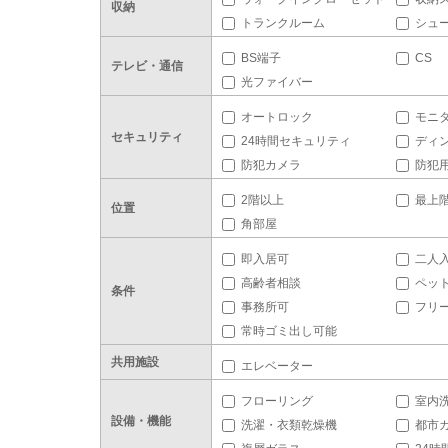
収納
トランクルーム
シュ
BS端子
CS
テレビ・通信
光ファイバー
オートロック
モニ
セキュリティ
24時間セキュリティ
ディ
防犯カメラ
防犯
2階以上
最上
位置
角部屋
即入居可
二人
高齢者相談
ペッ
条件
事務所可
フリ
常時ゴミ出し可能
共用施設
エレベーター
フローリング
室内
設備・機能
洗濯・衣類乾燥機
都市