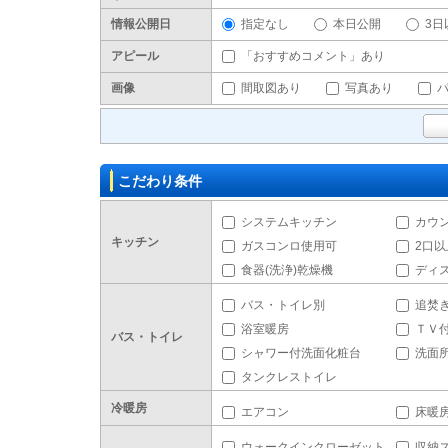
情報公開日
指定なし
本日公開
3日
アピール
「おすすめコメント」あり
画像
間取図あり
写真あり
こだわり条件
システムキッチン
カウ
キッチン
ガスコンロ使用可
2口
食器(洗浄)乾燥機
ディ
バス・トイレ別
追焚
浴室暖房
ＴＶ
バス・トイレ
シャワー付洗面化粧台
洗面
タンクレストイレ
冷暖房
エアコン
床暖
ウォークインクローゼット
収納