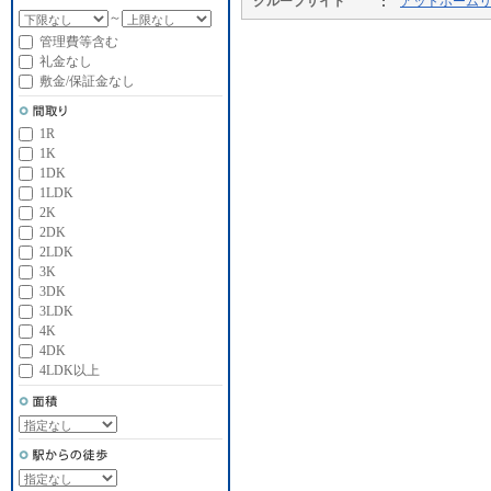
グループサイト
アットホーム
～
管理費等含む
礼金なし
敷金/保証金なし
1R
1K
1DK
1LDK
2K
2DK
2LDK
3K
3DK
3LDK
4K
4DK
4LDK以上