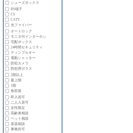
シューズボックス
BS端子
CS
CATV
光ファイバー
オートロック
モニタ付インターホン
宅配ボックス
24時間セキュリティ
ディンプルキー
電動シャッター
防犯カメラ
防犯用ガラス
2階以上
最上階
1階
角部屋
即入居可
二人入居可
女性限定
高齢者相談
ペット相談
楽器相談
事務所可