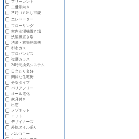
フリーレント
二世帯向き
常時ゴミ出し可能
エレベーター
フローリング
室内洗濯機置き場
洗濯機置き場
洗濯・衣類乾燥機
都市ガス
プロパンガス
複層ガラス
24時間換気システム
日当たり良好
閑静な住宅街
分譲タイプ
バリアフリー
オール電化
家具付き
出窓
メゾネット
ロフト
デザイナーズ
外観タイル張り
バルコニー