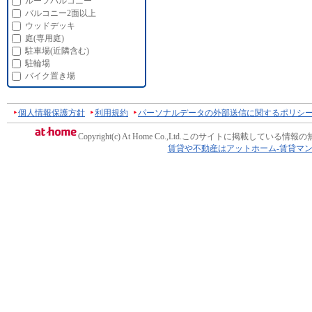
ルーフバルコニー
バルコニー2面以上
ウッドデッキ
庭(専用庭)
駐車場(近隣含む)
駐輪場
バイク置き場
個人情報保護方針
利用規約
パーソナルデータの外部送信に関するポリシ
Copyright(c) At Home Co.,Ltd.
このサイトに掲載している情報の
賃貸や不動産はアットホーム-賃貸マ