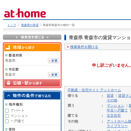
トップ
＞
青森県の賃貸
＞
青森県青森市の物件一覧
青森県 青森市の賃貸マンシ
検索条件を開ける
青森県
申し訳ございません
青森市
不動産・住宅サイト アットホーム
借りる
賃貸
｜
賃貸マ
その他
買う
マンション
｜
中古一戸建て
アパート
建てる
注文住宅
マンション
一戸建て
その他
アットホーム
ライブラリー