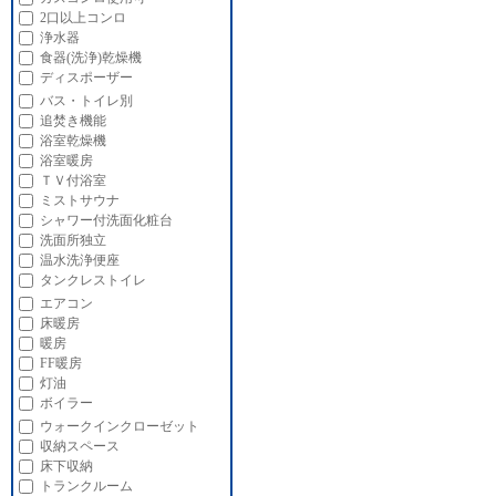
2口以上コンロ
浄水器
食器(洗浄)乾燥機
ディスポーザー
バス・トイレ別
追焚き機能
浴室乾燥機
浴室暖房
ＴＶ付浴室
ミストサウナ
シャワー付洗面化粧台
洗面所独立
温水洗浄便座
タンクレストイレ
エアコン
床暖房
暖房
FF暖房
灯油
ボイラー
ウォークインクローゼット
収納スペース
床下収納
トランクルーム