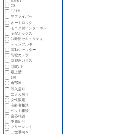
BS端子
CS
CATV
光ファイバー
オートロック
モニタ付インターホン
宅配ボックス
24時間セキュリティ
ディンプルキー
電動シャッター
防犯カメラ
防犯用ガラス
2階以上
最上階
1階
角部屋
即入居可
二人入居可
女性限定
高齢者相談
ペット相談
楽器相談
事務所可
フリーレント
二世帯向き