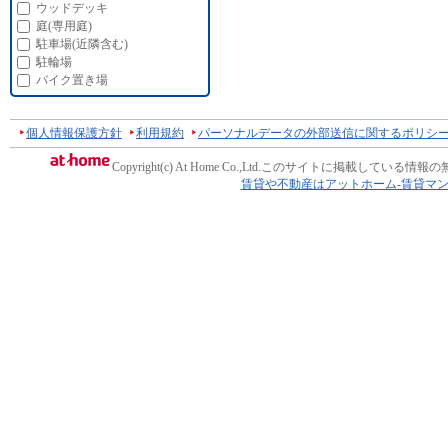
ウッドデッキ
庭(専用庭)
駐車場(近隣含む)
駐輪場
バイク置き場
個人情報保護方針
利用規約
パーソナルデータの外部送信に関するポリシ
Copyright(c) At Home Co.,Ltd.
このサイトに掲載している情報の
賃貸や不動産はアットホーム-賃貸マ