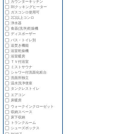
カウンターキッチン
IHクッキングヒーター
ガスコンロ使用可
2口以上コンロ
浄水器
食器(洗浄)乾燥機
ディスポーザー
バス・トイレ別
追焚き機能
浴室乾燥機
浴室暖房
ＴＶ付浴室
ミストサウナ
シャワー付洗面化粧台
洗面所独立
温水洗浄便座
タンクレストイレ
エアコン
床暖房
ウォークインクローゼット
収納スペース
床下収納
トランクルーム
シューズボックス