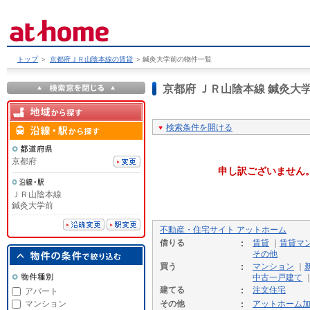
トップ
＞
京都府ＪＲ山陰本線の賃貸
＞
鍼灸大学前の物件一覧
京都府 ＪＲ山陰本線 鍼灸
検索条件を開ける
京都府
申し訳ございません
ＪＲ山陰本線
鍼灸大学前
不動産・住宅サイト アットホーム
借りる
賃貸
｜
賃貸マ
その他
買う
マンション
｜
中古一戸建て
建てる
注文住宅
アパート
マンション
その他
アットホーム