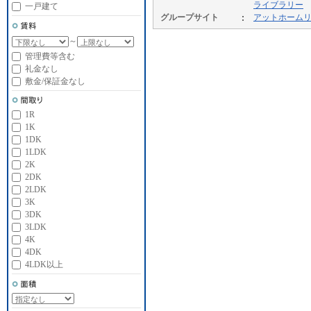
ライブラリー
一戸建て
グループサイト
アットホーム
～
管理費等含む
礼金なし
敷金/保証金なし
1R
1K
1DK
1LDK
2K
2DK
2LDK
3K
3DK
3LDK
4K
4DK
4LDK以上