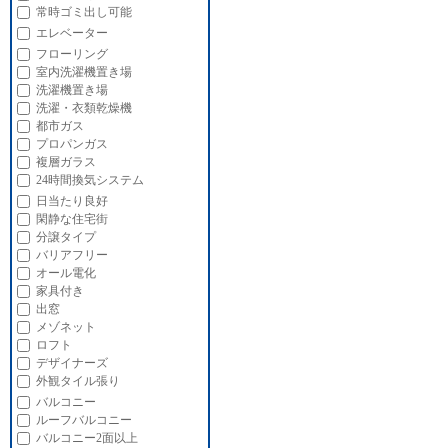
常時ゴミ出し可能
エレベーター
フローリング
室内洗濯機置き場
洗濯機置き場
洗濯・衣類乾燥機
都市ガス
プロパンガス
複層ガラス
24時間換気システム
日当たり良好
閑静な住宅街
分譲タイプ
バリアフリー
オール電化
家具付き
出窓
メゾネット
ロフト
デザイナーズ
外観タイル張り
バルコニー
ルーフバルコニー
バルコニー2面以上