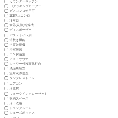
カウンターキッチン
IHクッキングヒーター
ガスコンロ使用可
2口以上コンロ
浄水器
食器(洗浄)乾燥機
ディスポーザー
バス・トイレ別
追焚き機能
浴室乾燥機
浴室暖房
ＴＶ付浴室
ミストサウナ
シャワー付洗面化粧台
洗面所独立
温水洗浄便座
タンクレストイレ
エアコン
床暖房
ウォークインクローゼット
収納スペース
床下収納
トランクルーム
シューズボックス