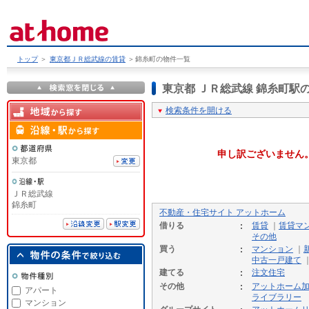
トップ
＞
東京都ＪＲ総武線の賃貸
＞
錦糸町の物件一覧
東京都 ＪＲ総武線 錦糸町
検索条件を開ける
申し訳ございません
東京都
ＪＲ総武線
錦糸町
不動産・住宅サイト アットホーム
借りる
賃貸
｜
賃貸マ
その他
買う
マンション
｜
中古一戸建て
建てる
注文住宅
その他
アットホーム
アパート
ライブラリー
マンション