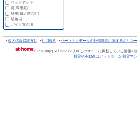
ウッドデッキ
庭(専用庭)
駐車場(近隣含む)
駐輪場
バイク置き場
個人情報保護方針
利用規約
パーソナルデータの外部送信に関するポリシ
Copyright(c) At Home Co.,Ltd.
このサイトに掲載している情報の
賃貸や不動産はアットホーム-賃貸マ