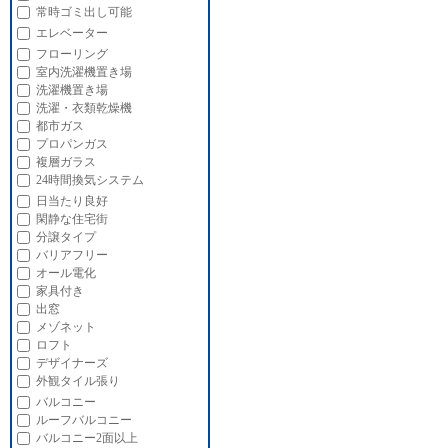
常時ゴミ出し可能
エレベーター
フローリング
室内洗濯機置き場
洗濯機置き場
洗濯・衣類乾燥機
都市ガス
プロパンガス
複層ガラス
24時間換気システム
日当たり良好
閑静な住宅街
分譲タイプ
バリアフリー
オール電化
家具付き
出窓
メゾネット
ロフト
デザイナーズ
外観タイル張り
バルコニー
ルーフバルコニー
バルコニー2面以上