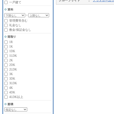
グループサイト
アットホーム
一戸建て
～
管理費等含む
礼金なし
敷金/保証金なし
1R
1K
1DK
1LDK
2K
2DK
2LDK
3K
3DK
3LDK
4K
4DK
4LDK以上