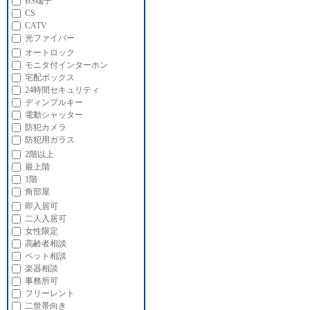
BS端子
CS
CATV
光ファイバー
オートロック
モニタ付インターホン
宅配ボックス
24時間セキュリティ
ディンプルキー
電動シャッター
防犯カメラ
防犯用ガラス
2階以上
最上階
1階
角部屋
即入居可
二人入居可
女性限定
高齢者相談
ペット相談
楽器相談
事務所可
フリーレント
二世帯向き