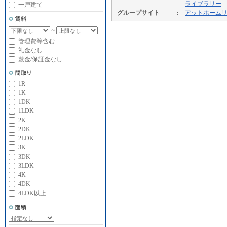
ライブラリー
一戸建て
グループサイト
アットホーム
～
管理費等含む
礼金なし
敷金/保証金なし
1R
1K
1DK
1LDK
2K
2DK
2LDK
3K
3DK
3LDK
4K
4DK
4LDK以上