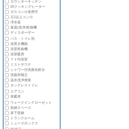
カウンターキッチン
IHクッキングヒーター
ガスコンロ使用可
2口以上コンロ
浄水器
食器(洗浄)乾燥機
ディスポーザー
バス・トイレ別
追焚き機能
浴室乾燥機
浴室暖房
ＴＶ付浴室
ミストサウナ
シャワー付洗面化粧台
洗面所独立
温水洗浄便座
タンクレストイレ
エアコン
床暖房
ウォークインクローゼット
収納スペース
床下収納
トランクルーム
シューズボックス