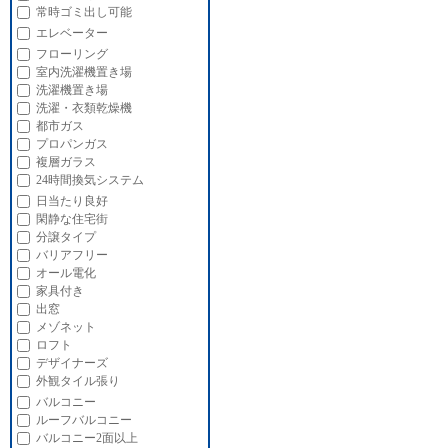
常時ゴミ出し可能
エレベーター
フローリング
室内洗濯機置き場
洗濯機置き場
洗濯・衣類乾燥機
都市ガス
プロパンガス
複層ガラス
24時間換気システム
日当たり良好
閑静な住宅街
分譲タイプ
バリアフリー
オール電化
家具付き
出窓
メゾネット
ロフト
デザイナーズ
外観タイル張り
バルコニー
ルーフバルコニー
バルコニー2面以上