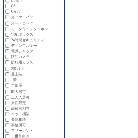
BS端子
CS
CATV
光ファイバー
オートロック
モニタ付インターホン
宅配ボックス
24時間セキュリティ
ディンプルキー
電動シャッター
防犯カメラ
防犯用ガラス
2階以上
最上階
1階
角部屋
即入居可
二人入居可
女性限定
高齢者相談
ペット相談
楽器相談
事務所可
フリーレント
二世帯向き