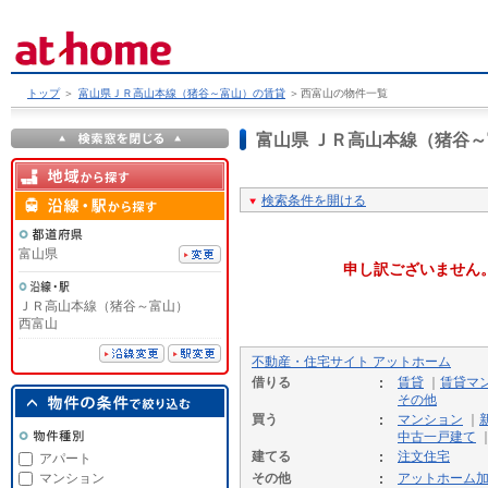
トップ
＞
富山県ＪＲ高山本線（猪谷～富山）の賃貸
＞
西富山の物件一覧
富山県 ＪＲ高山本線（猪谷
検索条件を開ける
富山県
申し訳ございません
ＪＲ高山本線（猪谷～富山）
西富山
不動産・住宅サイト アットホーム
借りる
賃貸
｜
賃貸マ
その他
買う
マンション
｜
中古一戸建て
建てる
注文住宅
アパート
マンション
その他
アットホーム