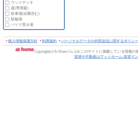
ウッドデッキ
庭(専用庭)
駐車場(近隣含む)
駐輪場
バイク置き場
個人情報保護方針
利用規約
パーソナルデータの外部送信に関するポリシ
Copyright(c) At Home Co.,Ltd.
このサイトに掲載している情報の
賃貸や不動産はアットホーム-賃貸マ