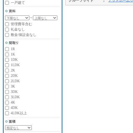
グループサイト
アットホーム
一戸建て
～
管理費等含む
礼金なし
敷金/保証金なし
1R
1K
1DK
1LDK
2K
2DK
2LDK
3K
3DK
3LDK
4K
4DK
4LDK以上