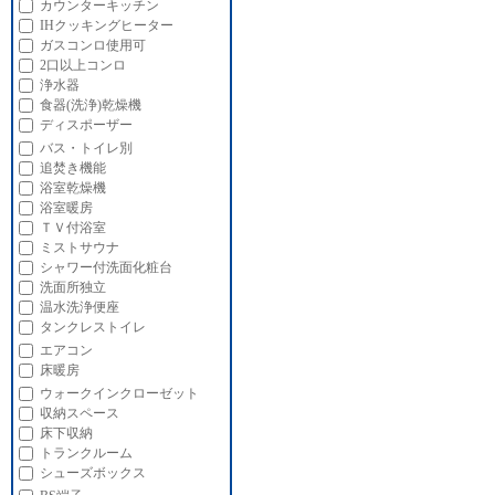
カウンターキッチン
IHクッキングヒーター
ガスコンロ使用可
2口以上コンロ
浄水器
食器(洗浄)乾燥機
ディスポーザー
バス・トイレ別
追焚き機能
浴室乾燥機
浴室暖房
ＴＶ付浴室
ミストサウナ
シャワー付洗面化粧台
洗面所独立
温水洗浄便座
タンクレストイレ
エアコン
床暖房
ウォークインクローゼット
収納スペース
床下収納
トランクルーム
シューズボックス