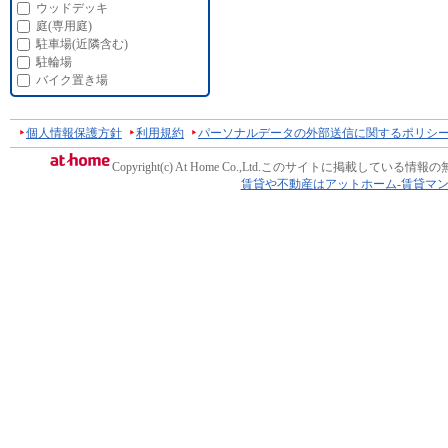
ウッドデッキ
庭(専用庭)
駐車場(近隣含む)
駐輪場
バイク置き場
個人情報保護方針
利用規約
パーソナルデータの外部送信に関するポリシ
Copyright(c) At Home Co.,Ltd.
このサイトに掲載している情報の
賃貸や不動産はアットホーム-賃貸マ