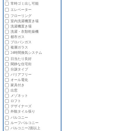
常時ゴミ出し可能
エレベーター
フローリング
室内洗濯機置き場
洗濯機置き場
洗濯・衣類乾燥機
都市ガス
プロパンガス
複層ガラス
24時間換気システム
日当たり良好
閑静な住宅街
分譲タイプ
バリアフリー
オール電化
家具付き
出窓
メゾネット
ロフト
デザイナーズ
外観タイル張り
バルコニー
ルーフバルコニー
バルコニー2面以上