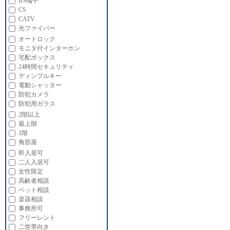
BS端子
CS
CATV
光ファイバー
オートロック
モニタ付インターホン
宅配ボックス
24時間セキュリティ
ディンプルキー
電動シャッター
防犯カメラ
防犯用ガラス
2階以上
最上階
1階
角部屋
即入居可
二人入居可
女性限定
高齢者相談
ペット相談
楽器相談
事務所可
フリーレント
二世帯向き