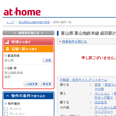
トップ
＞
富山県富山地鉄本線の賃貸
＞
経田の物件一覧
富山県 富山地鉄本線 経田
検索条件を開ける
申し訳ございません
富山県
富山地鉄本線
経田
不動産・住宅サイト アットホーム
借りる
賃貸
｜
賃貸マ
その他
買う
マンション
｜
中古一戸建て
建てる
注文住宅
その他
アットホーム
アパート
ライブラリー
マンション