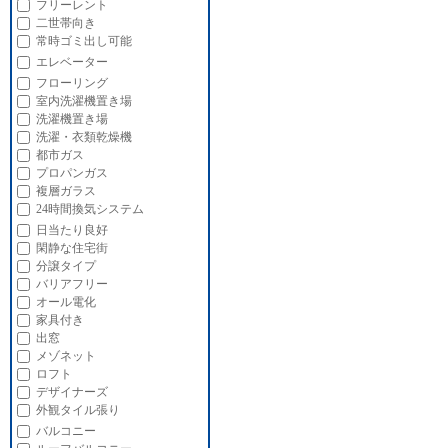
フリーレント
二世帯向き
常時ゴミ出し可能
エレベーター
フローリング
室内洗濯機置き場
洗濯機置き場
洗濯・衣類乾燥機
都市ガス
プロパンガス
複層ガラス
24時間換気システム
日当たり良好
閑静な住宅街
分譲タイプ
バリアフリー
オール電化
家具付き
出窓
メゾネット
ロフト
デザイナーズ
外観タイル張り
バルコニー