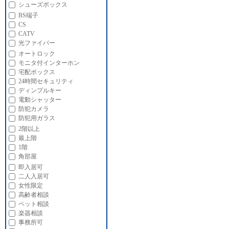
シューズボックス
BS端子
CS
CATV
光ファイバー
オートロック
モニタ付インターホン
宅配ボックス
24時間セキュリティ
ディンプルキー
電動シャッター
防犯カメラ
防犯用ガラス
2階以上
最上階
1階
角部屋
即入居可
二人入居可
女性限定
高齢者相談
ペット相談
楽器相談
事務所可