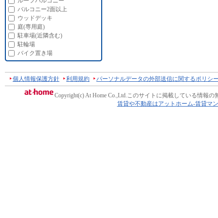
ルーフバルコニー
バルコニー2面以上
ウッドデッキ
庭(専用庭)
駐車場(近隣含む)
駐輪場
バイク置き場
個人情報保護方針
利用規約
パーソナルデータの外部送信に関するポリシ
Copyright(c) At Home Co.,Ltd.
このサイトに掲載している情報の
賃貸や不動産はアットホーム-賃貸マ