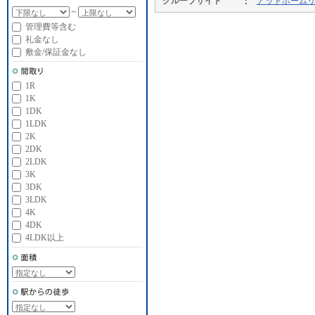
グループサイト
アットホーム
～
管理費等含む
礼金なし
敷金/保証金なし
1R
1K
1DK
1LDK
2K
2DK
2LDK
3K
3DK
3LDK
4K
4DK
4LDK以上