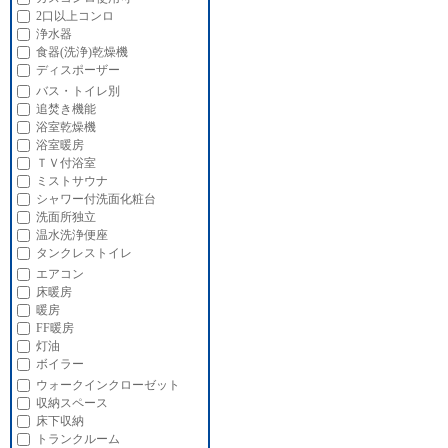
2口以上コンロ
浄水器
食器(洗浄)乾燥機
ディスポーザー
バス・トイレ別
追焚き機能
浴室乾燥機
浴室暖房
ＴＶ付浴室
ミストサウナ
シャワー付洗面化粧台
洗面所独立
温水洗浄便座
タンクレストイレ
エアコン
床暖房
暖房
FF暖房
灯油
ボイラー
ウォークインクローゼット
収納スペース
床下収納
トランクルーム