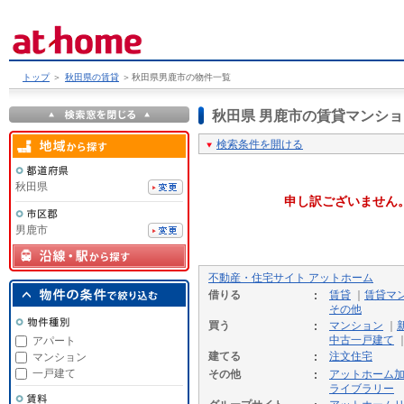
トップ
＞
秋田県の賃貸
＞
秋田県男鹿市の物件一覧
秋田県 男鹿市の賃貸マンシ
検索条件を開ける
秋田県
申し訳ございません
男鹿市
不動産・住宅サイト アットホーム
借りる
賃貸
｜
賃貸マ
その他
買う
マンション
｜
中古一戸建て
アパート
建てる
注文住宅
マンション
一戸建て
その他
アットホーム
ライブラリー