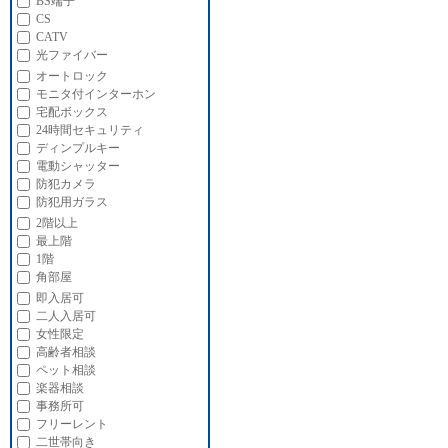
BS端子
CS
CATV
光ファイバー
オートロック
モニタ付インターホン
宅配ボックス
24時間セキュリティ
ディンプルキー
電動シャッター
防犯カメラ
防犯用ガラス
2階以上
最上階
1階
角部屋
即入居可
二人入居可
女性限定
高齢者相談
ペット相談
楽器相談
事務所可
フリーレント
二世帯向き