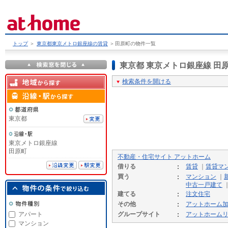
トップ
＞
東京都東京メトロ銀座線の賃貸
＞
田原町の物件一覧
東京都 東京メトロ銀座線 
検索条件を開ける
東京都
東京メトロ銀座線
田原町
不動産・住宅サイト アットホーム
借りる
賃貸
｜
賃貸マ
買う
マンション
｜
中古一戸建て
建てる
注文住宅
その他
アットホーム
アパート
グループサイト
アットホーム
マンション