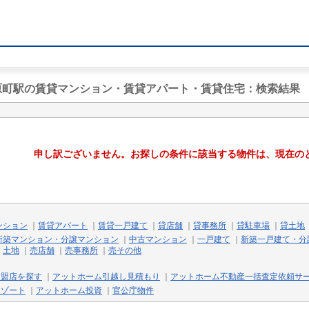
田原町駅の賃貸マンション・賃貸アパート・賃貸住宅
：検索結果
申し訳ございません。お探しの条件に該当する物件は、現在の
ンション
｜
賃貸アパート
｜
賃貸一戸建て
｜
貸店舗
｜
貸事務所
｜
貸駐車場
｜
貸土地
新築マンション・分譲マンション
｜
中古マンション
｜
一戸建て
｜
新築一戸建て・分
｜
土地
｜
売店舗
｜
売事務所
｜
売その他
加盟店を探す
｜
アットホーム引越し見積もり
｜
アットホーム不動産一括査定依頼サ
リゾート
｜
アットホーム投資
｜
官公庁物件