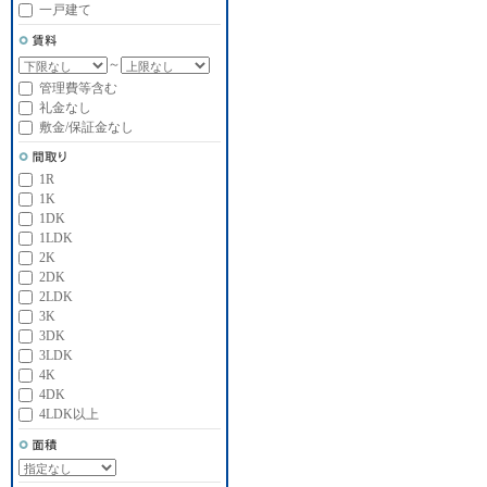
一戸建て
～
管理費等含む
礼金なし
敷金/保証金なし
1R
1K
1DK
1LDK
2K
2DK
2LDK
3K
3DK
3LDK
4K
4DK
4LDK以上