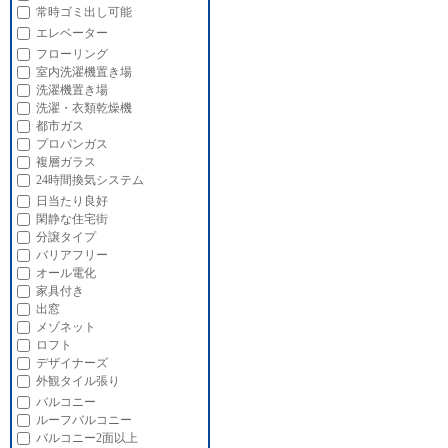
常時ゴミ出し可能
エレベーター
フローリング
室内洗濯機置き場
洗濯機置き場
洗濯・衣類乾燥機
都市ガス
プロパンガス
複層ガラス
24時間換気システム
日当たり良好
閑静な住宅街
分譲タイプ
バリアフリー
オール電化
家具付き
出窓
メゾネット
ロフト
デザイナーズ
外観タイル張り
バルコニー
ルーフバルコニー
バルコニー2面以上