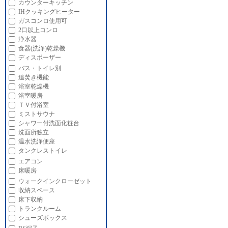
カウンターキッチン
IHクッキングヒーター
ガスコンロ使用可
2口以上コンロ
浄水器
食器(洗浄)乾燥機
ディスポーザー
バス・トイレ別
追焚き機能
浴室乾燥機
浴室暖房
ＴＶ付浴室
ミストサウナ
シャワー付洗面化粧台
洗面所独立
温水洗浄便座
タンクレストイレ
エアコン
床暖房
ウォークインクローゼット
収納スペース
床下収納
トランクルーム
シューズボックス