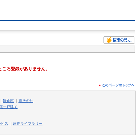
ところ登録がありません。
｜
貸倉庫
｜
貸その他
譲一戸建て
ービス
｜
建物ライブラリー