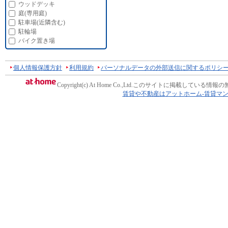
ウッドデッキ
庭(専用庭)
駐車場(近隣含む)
駐輪場
バイク置き場
個人情報保護方針
利用規約
パーソナルデータの外部送信に関するポリシ
Copyright(c) At Home Co.,Ltd.
このサイトに掲載している情報の
賃貸や不動産はアットホーム-賃貸マ