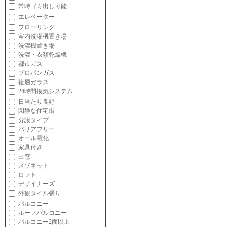
常時ゴミ出し可能
エレベーター
フローリング
室内洗濯機置き場
洗濯機置き場
洗濯・衣類乾燥機
都市ガス
プロパンガス
複層ガラス
24時間換気システム
日当たり良好
閑静な住宅街
分譲タイプ
バリアフリー
オール電化
家具付き
出窓
メゾネット
ロフト
デザイナーズ
外観タイル張り
バルコニー
ルーフバルコニー
バルコニー2面以上