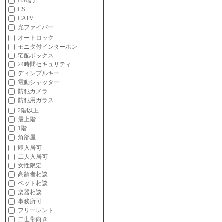
BS端子
CS
CATV
光ファイバー
オートロック
モニタ付インターホン
宅配ボックス
24時間セキュリティ
ディンプルキー
電動シャッター
防犯カメラ
防犯用ガラス
2階以上
最上階
1階
角部屋
即入居可
二人入居可
女性限定
高齢者相談
ペット相談
楽器相談
事務所可
フリーレント
二世帯向き