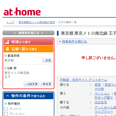
トップ
＞
東京都東京メトロ南北線の賃貸
＞
王子の物件一覧
東京都 東京メトロ南北線 
検索条件を開ける
申し訳ございません
東京都
東京メトロ南北線
王子
不動産・住宅サイト アットホーム
借りる
賃貸
｜
賃貸マ
その他
買う
マンション
｜
中古一戸建て
建てる
注文住宅
その他
アットホーム
アパート
ライブラリー
マンション