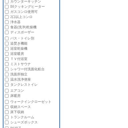
カウンターキッチン
IHクッキングヒーター
ガスコンロ使用可
2口以上コンロ
浄水器
食器(洗浄)乾燥機
ディスポーザー
バス・トイレ別
追焚き機能
浴室乾燥機
浴室暖房
ＴＶ付浴室
ミストサウナ
シャワー付洗面化粧台
洗面所独立
温水洗浄便座
タンクレストイレ
エアコン
床暖房
ウォークインクローゼット
収納スペース
床下収納
トランクルーム
シューズボックス