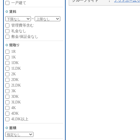
グループサイト
アットホーム
一戸建て
～
管理費等含む
礼金なし
敷金/保証金なし
1R
1K
1DK
1LDK
2K
2DK
2LDK
3K
3DK
3LDK
4K
4DK
4LDK以上