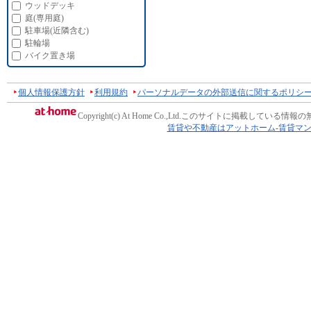
ウッドデッキ
庭(専用庭)
駐車場(近隣含む)
駐輪場
バイク置き場
個人情報保護方針
利用規約
パーソナルデータの外部送信に関するポリシ
Copyright(c) At Home Co.,Ltd.
このサイトに掲載している情報の
賃貸や不動産はアットホーム-賃貸マ