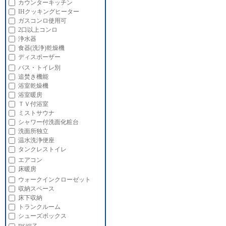
カウンターキッチン
IHクッキングヒーター
ガスコンロ使用可
2口以上コンロ
浄水器
食器(洗浄)乾燥機
ディスポーザー
バス・トイレ別
追焚き機能
浴室乾燥機
浴室暖房
ＴＶ付浴室
ミストサウナ
シャワー付洗面化粧台
洗面所独立
温水洗浄便座
タンクレストイレ
エアコン
床暖房
ウォークインクローゼット
収納スペース
床下収納
トランクルーム
シューズボックス