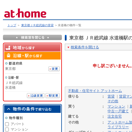
トップ
＞
東京都ＪＲ総武線の賃貸
＞
水道橋の物件一覧
東京都 ＪＲ総武線 水道橋
検索条件を開ける
申し訳ございません
東京都
ＪＲ総武線
水道橋
不動産・住宅サイト アットホーム
借りる
賃貸
｜
賃貸マ
その他
買う
マンション
｜
中古一戸建て
建てる
注文住宅
その他
アットホーム
アパート
ライブラリー
マンション