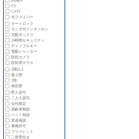
BS端子
CS
CATV
光ファイバー
オートロック
モニタ付インターホン
宅配ボックス
24時間セキュリティ
ディンプルキー
電動シャッター
防犯カメラ
防犯用ガラス
2階以上
最上階
1階
角部屋
即入居可
二人入居可
女性限定
高齢者相談
ペット相談
楽器相談
事務所可
フリーレント
二世帯向き