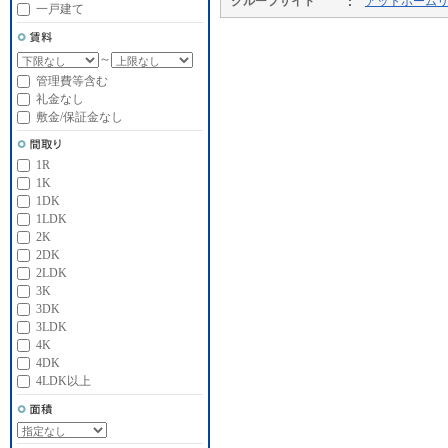
グループサイト
アットホーム
一戸建て
～
管理費等含む
礼金なし
敷金/保証金なし
1R
1K
1DK
1LDK
2K
2DK
2LDK
3K
3DK
3LDK
4K
4DK
4LDK以上