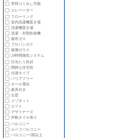
常時ゴミ出し可能
エレベーター
フローリング
室内洗濯機置き場
洗濯機置き場
洗濯・衣類乾燥機
都市ガス
プロパンガス
複層ガラス
24時間換気システム
日当たり良好
閑静な住宅街
分譲タイプ
バリアフリー
オール電化
家具付き
出窓
メゾネット
ロフト
デザイナーズ
外観タイル張り
バルコニー
ルーフバルコニー
バルコニー2面以上