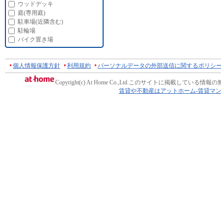
ウッドデッキ
庭(専用庭)
駐車場(近隣含む)
駐輪場
バイク置き場
個人情報保護方針
利用規約
パーソナルデータの外部送信に関するポリシ
Copyright(c) At Home Co.,Ltd.
このサイトに掲載している情報の
賃貸や不動産はアットホーム-賃貸マ