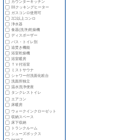
カウンターキッチン
IHクッキングヒーター
ガスコンロ使用可
2口以上コンロ
浄水器
食器(洗浄)乾燥機
ディスポーザー
バス・トイレ別
追焚き機能
浴室乾燥機
浴室暖房
ＴＶ付浴室
ミストサウナ
シャワー付洗面化粧台
洗面所独立
温水洗浄便座
タンクレストイレ
エアコン
床暖房
ウォークインクローゼット
収納スペース
床下収納
トランクルーム
シューズボックス