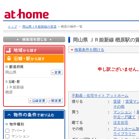
トップ
＞
岡山県ＪＲ姫新線の賃貸
＞
楢原の物件一覧
岡山県 ＪＲ姫新線 楢原駅
検索条件を開ける
申し訳ございません
岡山県
ＪＲ姫新線
楢原
不動産・住宅サイト アットホーム
借りる
賃貸
｜
賃貸マ
その他
買う
マンション
｜
中古一戸建て
建てる
注文住宅
その他
アットホーム
アパート
ライブラリー
マンション