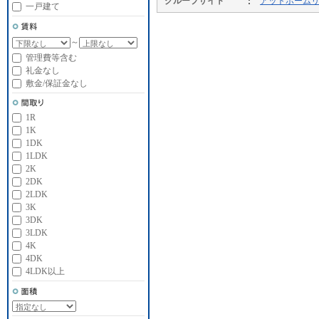
グループサイト
アットホーム
一戸建て
～
管理費等含む
礼金なし
敷金/保証金なし
1R
1K
1DK
1LDK
2K
2DK
2LDK
3K
3DK
3LDK
4K
4DK
4LDK以上