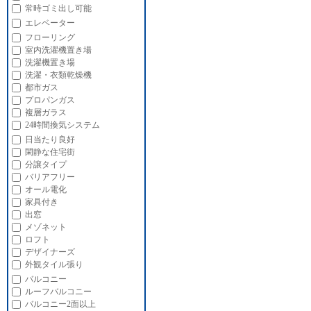
常時ゴミ出し可能
エレベーター
フローリング
室内洗濯機置き場
洗濯機置き場
洗濯・衣類乾燥機
都市ガス
プロパンガス
複層ガラス
24時間換気システム
日当たり良好
閑静な住宅街
分譲タイプ
バリアフリー
オール電化
家具付き
出窓
メゾネット
ロフト
デザイナーズ
外観タイル張り
バルコニー
ルーフバルコニー
バルコニー2面以上