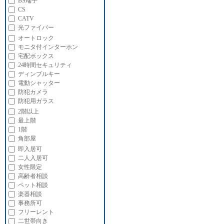
BS端子
CS
CATV
光ファイバー
オートロック
モニタ付インターホン
宅配ボックス
24時間セキュリティ
ディンプルキー
電動シャッター
防犯カメラ
防犯用ガラス
2階以上
最上階
1階
角部屋
即入居可
二人入居可
女性限定
高齢者相談
ペット相談
楽器相談
事務所可
フリーレント
二世帯向き