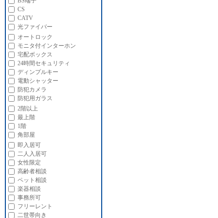
BS端子
CS
CATV
光ファイバー
オートロック
モニタ付インターホン
宅配ボックス
24時間セキュリティ
ディンプルキー
電動シャッター
防犯カメラ
防犯用ガラス
2階以上
最上階
1階
角部屋
即入居可
二人入居可
女性限定
高齢者相談
ペット相談
楽器相談
事務所可
フリーレント
二世帯向き