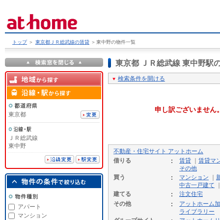
トップ
＞
東京都ＪＲ総武線の賃貸
＞
東中野の物件一覧
東京都 ＪＲ総武線 東中野
検索条件を開ける
申し訳ございません
東京都
ＪＲ総武線
東中野
不動産・住宅サイト アットホーム
借りる
賃貸
｜
賃貸マ
その他
買う
マンション
｜
中古一戸建て
建てる
注文住宅
その他
アットホーム
アパート
ライブラリー
マンション