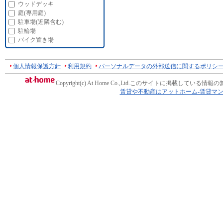
ウッドデッキ
庭(専用庭)
駐車場(近隣含む)
駐輪場
バイク置き場
個人情報保護方針
利用規約
パーソナルデータの外部送信に関するポリシ
Copyright(c) At Home Co.,Ltd.
このサイトに掲載している情報の
賃貸や不動産はアットホーム-賃貸マ