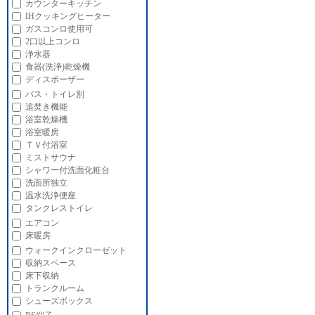
カウンターキッチン
IHクッキングヒーター
ガスコンロ使用可
2口以上コンロ
浄水器
食器(洗浄)乾燥機
ディスポーザー
バス・トイレ別
追焚き機能
浴室乾燥機
浴室暖房
ＴＶ付浴室
ミストサウナ
シャワー付洗面化粧台
洗面所独立
温水洗浄便座
タンクレストイレ
エアコン
床暖房
ウォークインクローゼット
収納スペース
床下収納
トランクルーム
シューズボックス