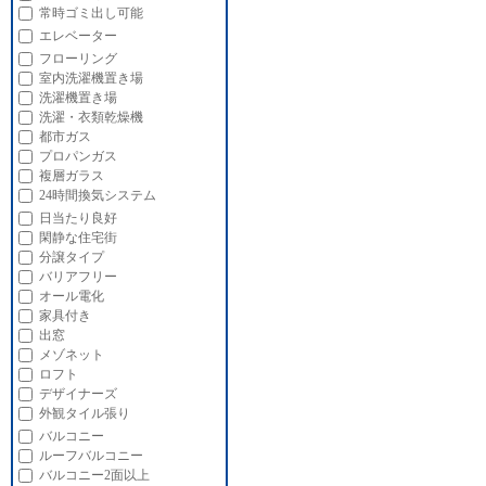
常時ゴミ出し可能
エレベーター
フローリング
室内洗濯機置き場
洗濯機置き場
洗濯・衣類乾燥機
都市ガス
プロパンガス
複層ガラス
24時間換気システム
日当たり良好
閑静な住宅街
分譲タイプ
バリアフリー
オール電化
家具付き
出窓
メゾネット
ロフト
デザイナーズ
外観タイル張り
バルコニー
ルーフバルコニー
バルコニー2面以上