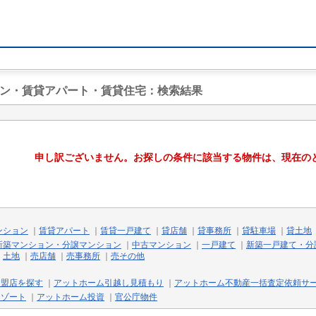
ョン・賃貸アパート・賃貸住宅
：検索結果
申し訳ございません。お探しの条件に該当する物件は、現在の
ンション
｜
賃貸アパート
｜
賃貸一戸建て
｜
貸店舗
｜
貸事務所
｜
貸駐車場
｜
貸土地
新築マンション・分譲マンション
｜
中古マンション
｜
一戸建て
｜
新築一戸建て・分
｜
土地
｜
売店舗
｜
売事務所
｜
売その他
加盟店を探す
｜
アットホーム引越し見積もり
｜
アットホーム不動産一括査定依頼サ
リゾート
｜
アットホーム投資
｜
官公庁物件