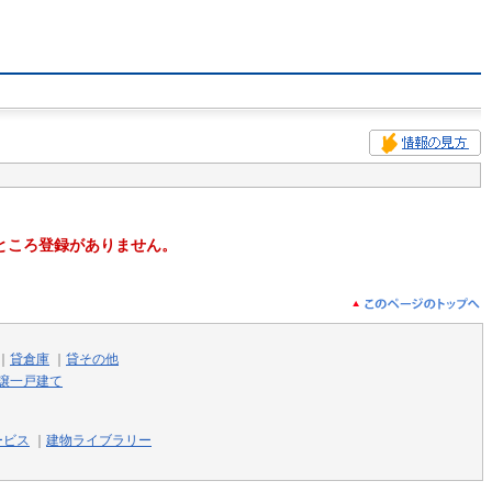
ところ登録がありません。
｜
貸倉庫
｜
貸その他
譲一戸建て
ービス
｜
建物ライブラリー