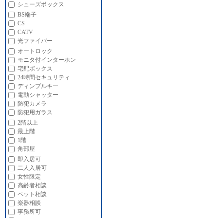
シューズボックス
BS端子
CS
CATV
光ファイバー
オートロック
モニタ付インターホン
宅配ボックス
24時間セキュリティ
ディンプルキー
電動シャッター
防犯カメラ
防犯用ガラス
2階以上
最上階
1階
角部屋
即入居可
二人入居可
女性限定
高齢者相談
ペット相談
楽器相談
事務所可