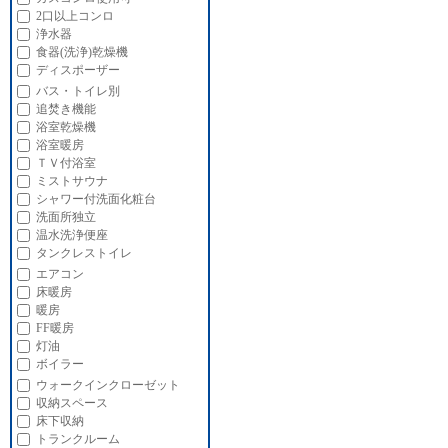
2口以上コンロ
浄水器
食器(洗浄)乾燥機
ディスポーザー
バス・トイレ別
追焚き機能
浴室乾燥機
浴室暖房
ＴＶ付浴室
ミストサウナ
シャワー付洗面化粧台
洗面所独立
温水洗浄便座
タンクレストイレ
エアコン
床暖房
暖房
FF暖房
灯油
ボイラー
ウォークインクローゼット
収納スペース
床下収納
トランクルーム