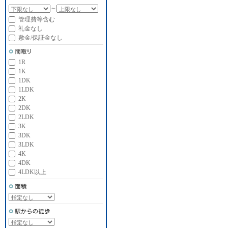
～
管理費等含む
礼金なし
敷金/保証金なし
1R
1K
1DK
1LDK
2K
2DK
2LDK
3K
3DK
3LDK
4K
4DK
4LDK以上