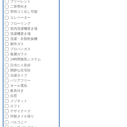
フリーレント
二世帯向き
常時ゴミ出し可能
エレベーター
フローリング
室内洗濯機置き場
洗濯機置き場
洗濯・衣類乾燥機
都市ガス
プロパンガス
複層ガラス
24時間換気システム
日当たり良好
閑静な住宅街
分譲タイプ
バリアフリー
オール電化
家具付き
出窓
メゾネット
ロフト
デザイナーズ
外観タイル張り
バルコニー