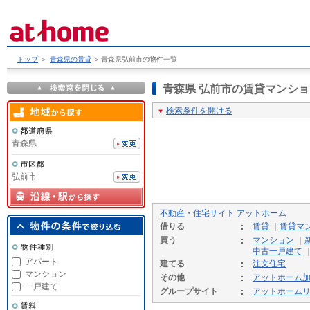
トップ
＞
青森県の賃貸
＞
青森県弘前市の物件一覧
青森県 弘前市の賃貸マンシ
検索条件を開ける
青森県
弘前市
不動産・住宅サイト アットホーム
借りる
賃貸
｜
賃貸マ
買う
マンション
｜
中古一戸建て
アパート
建てる
注文住宅
マンション
その他
アットホーム
一戸建て
グループサイト
アットホーム