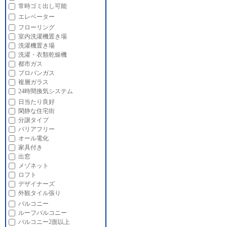
常時ゴミ出し可能
エレベーター
フローリング
室内洗濯機置き場
洗濯機置き場
洗濯・衣類乾燥機
都市ガス
プロパンガス
複層ガラス
24時間換気システム
日当たり良好
閑静な住宅街
分譲タイプ
バリアフリー
オール電化
家具付き
出窓
メゾネット
ロフト
デザイナーズ
外観タイル張り
バルコニー
ルーフバルコニー
バルコニー2面以上