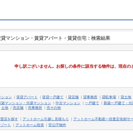
の賃貸マンション・賃貸アパート・賃貸住宅
：検索結果
申し訳ございません。お探しの条件に該当する物件は、現在の
ンション
｜
賃貸アパート
｜
賃貸一戸建て
｜
貸店舗
｜
貸事務所
｜
貸駐車場
｜
貸土地
新築マンション・分譲マンション
｜
中古マンション
｜
一戸建て
｜
新築一戸建て・分
｜
土地
｜
売店舗
｜
売事務所
｜
売その他
加盟店を探す
｜
アットホーム引越し見積もり
｜
アットホーム不動産一括査定依頼サ
リゾート
｜
アットホーム投資
｜
官公庁物件