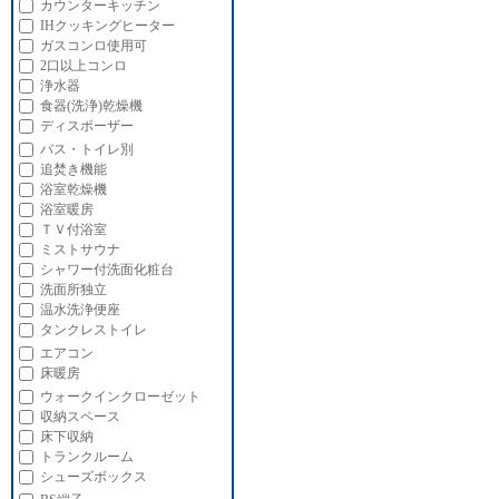
カウンターキッチン
IHクッキングヒーター
ガスコンロ使用可
2口以上コンロ
浄水器
食器(洗浄)乾燥機
ディスポーザー
バス・トイレ別
追焚き機能
浴室乾燥機
浴室暖房
ＴＶ付浴室
ミストサウナ
シャワー付洗面化粧台
洗面所独立
温水洗浄便座
タンクレストイレ
エアコン
床暖房
ウォークインクローゼット
収納スペース
床下収納
トランクルーム
シューズボックス