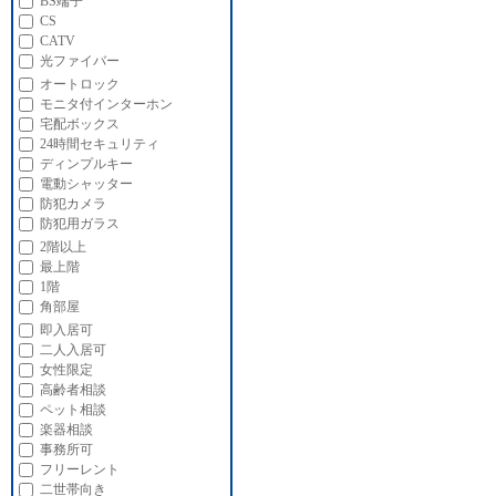
BS端子
CS
CATV
光ファイバー
オートロック
モニタ付インターホン
宅配ボックス
24時間セキュリティ
ディンプルキー
電動シャッター
防犯カメラ
防犯用ガラス
2階以上
最上階
1階
角部屋
即入居可
二人入居可
女性限定
高齢者相談
ペット相談
楽器相談
事務所可
フリーレント
二世帯向き