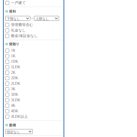
一戸建て
～
管理費等含む
礼金なし
敷金/保証金なし
1R
1K
1DK
1LDK
2K
2DK
2LDK
3K
3DK
3LDK
4K
4DK
4LDK以上