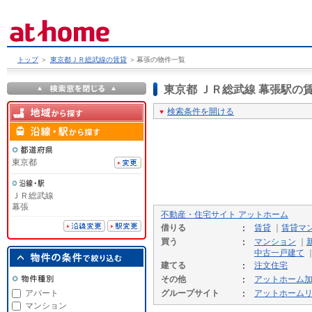
トップ
＞
東京都ＪＲ総武線の賃貸
＞
幕張の物件一覧
東京都 ＪＲ総武線 幕張駅
検索条件を開ける
東京都
ＪＲ総武線
幕張
不動産・住宅サイト アットホーム
借りる
賃貸
｜
賃貸マ
買う
マンション
｜
中古一戸建て
建てる
注文住宅
その他
アットホーム
アパート
グループサイト
アットホーム
マンション