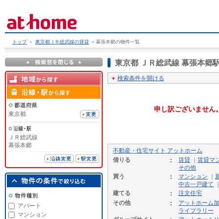
トップ
＞
東京都ＪＲ総武線の賃貸
＞
幕張本郷の物件一覧
東京都 ＪＲ総武線 幕張本
検索条件を開ける
申し訳ございません
東京都
ＪＲ総武線
幕張本郷
不動産・住宅サイト アットホーム
借りる
賃貸
｜
賃貸マ
その他
買う
マンション
｜
中古一戸建て
建てる
注文住宅
その他
アットホーム
アパート
ライブラリー
マンション