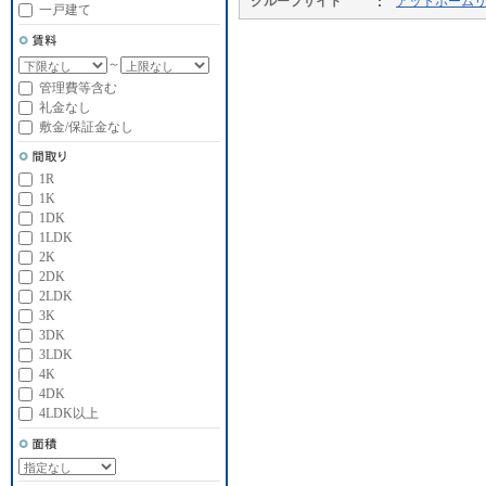
グループサイト
アットホーム
一戸建て
～
管理費等含む
礼金なし
敷金/保証金なし
1R
1K
1DK
1LDK
2K
2DK
2LDK
3K
3DK
3LDK
4K
4DK
4LDK以上