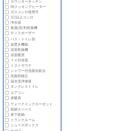
カウンターキッチン
IHクッキングヒーター
ガスコンロ使用可
2口以上コンロ
浄水器
食器(洗浄)乾燥機
ディスポーザー
バス・トイレ別
追焚き機能
浴室乾燥機
浴室暖房
ＴＶ付浴室
ミストサウナ
シャワー付洗面化粧台
洗面所独立
温水洗浄便座
タンクレストイレ
エアコン
床暖房
ウォークインクローゼット
収納スペース
床下収納
トランクルーム
シューズボックス