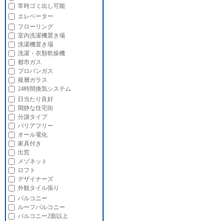
常時ゴミ出し可能
エレベーター
フローリング
室内洗濯機置き場
洗濯機置き場
洗濯・衣類乾燥機
都市ガス
プロパンガス
複層ガラス
24時間換気システム
日当たり良好
閑静な住宅街
分譲タイプ
バリアフリー
オール電化
家具付き
出窓
メゾネット
ロフト
デザイナーズ
外観タイル張り
バルコニー
ルーフバルコニー
バルコニー2面以上