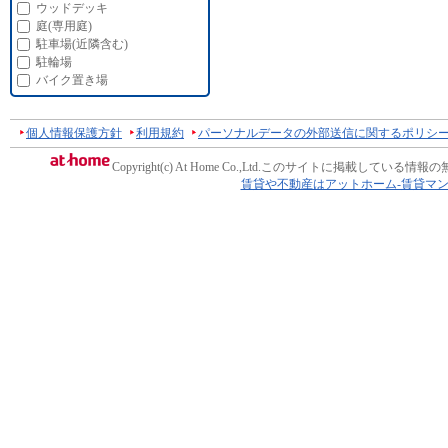
ウッドデッキ
庭(専用庭)
駐車場(近隣含む)
駐輪場
バイク置き場
個人情報保護方針
利用規約
パーソナルデータの外部送信に関するポリシ
Copyright(c) At Home Co.,Ltd.
このサイトに掲載している情報の
賃貸や不動産はアットホーム-賃貸マ