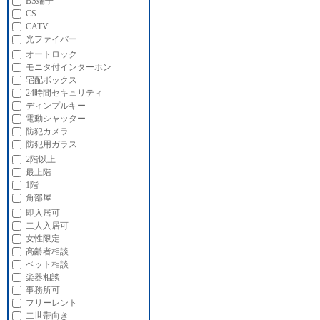
BS端子
CS
CATV
光ファイバー
オートロック
モニタ付インターホン
宅配ボックス
24時間セキュリティ
ディンプルキー
電動シャッター
防犯カメラ
防犯用ガラス
2階以上
最上階
1階
角部屋
即入居可
二人入居可
女性限定
高齢者相談
ペット相談
楽器相談
事務所可
フリーレント
二世帯向き