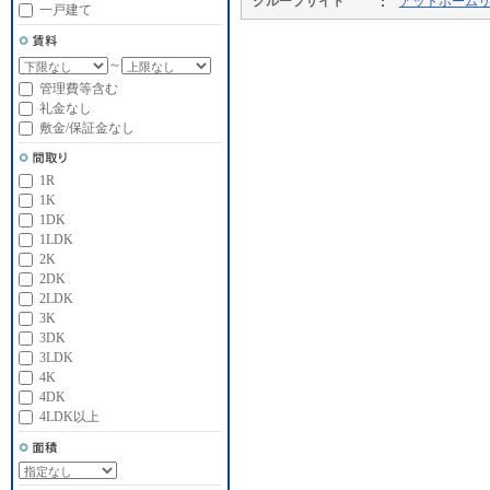
グループサイト
アットホーム
一戸建て
～
管理費等含む
礼金なし
敷金/保証金なし
1R
1K
1DK
1LDK
2K
2DK
2LDK
3K
3DK
3LDK
4K
4DK
4LDK以上