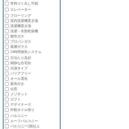
常時ゴミ出し可能
エレベーター
フローリング
室内洗濯機置き場
洗濯機置き場
洗濯・衣類乾燥機
都市ガス
プロパンガス
複層ガラス
24時間換気システム
日当たり良好
閑静な住宅街
分譲タイプ
バリアフリー
オール電化
家具付き
出窓
メゾネット
ロフト
デザイナーズ
外観タイル張り
バルコニー
ルーフバルコニー
バルコニー2面以上