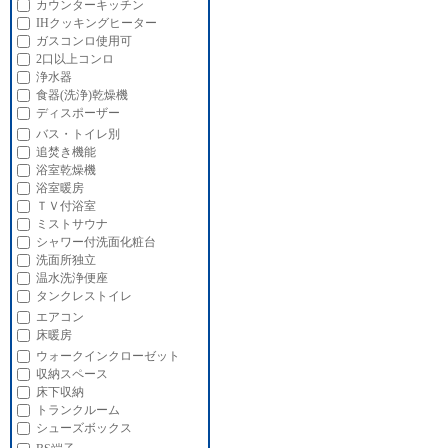
カウンターキッチン
IHクッキングヒーター
ガスコンロ使用可
2口以上コンロ
浄水器
食器(洗浄)乾燥機
ディスポーザー
バス・トイレ別
追焚き機能
浴室乾燥機
浴室暖房
ＴＶ付浴室
ミストサウナ
シャワー付洗面化粧台
洗面所独立
温水洗浄便座
タンクレストイレ
エアコン
床暖房
ウォークインクローゼット
収納スペース
床下収納
トランクルーム
シューズボックス