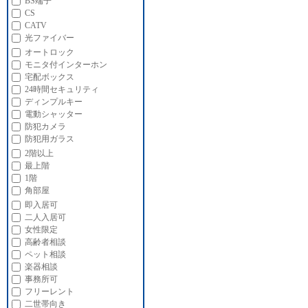
BS端子
CS
CATV
光ファイバー
オートロック
モニタ付インターホン
宅配ボックス
24時間セキュリティ
ディンプルキー
電動シャッター
防犯カメラ
防犯用ガラス
2階以上
最上階
1階
角部屋
即入居可
二人入居可
女性限定
高齢者相談
ペット相談
楽器相談
事務所可
フリーレント
二世帯向き