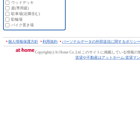
ウッドデッキ
庭(専用庭)
駐車場(近隣含む)
駐輪場
バイク置き場
個人情報保護方針
利用規約
パーソナルデータの外部送信に関するポリシ
Copyright(c) At Home Co.,Ltd.
このサイトに掲載している情報の
賃貸や不動産はアットホーム-賃貸マ