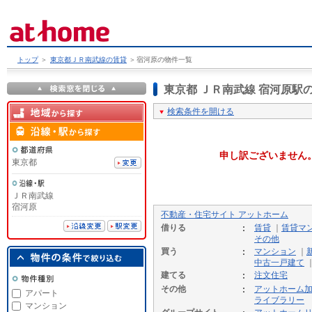
トップ
＞
東京都ＪＲ南武線の賃貸
＞
宿河原の物件一覧
東京都 ＪＲ南武線 宿河原
検索条件を開ける
申し訳ございません
東京都
ＪＲ南武線
宿河原
不動産・住宅サイト アットホーム
借りる
賃貸
｜
賃貸マ
その他
買う
マンション
｜
中古一戸建て
建てる
注文住宅
その他
アットホーム
アパート
ライブラリー
マンション