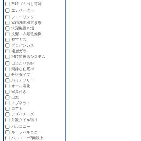
常時ゴミ出し可能
エレベーター
フローリング
室内洗濯機置き場
洗濯機置き場
洗濯・衣類乾燥機
都市ガス
プロパンガス
複層ガラス
24時間換気システム
日当たり良好
閑静な住宅街
分譲タイプ
バリアフリー
オール電化
家具付き
出窓
メゾネット
ロフト
デザイナーズ
外観タイル張り
バルコニー
ルーフバルコニー
バルコニー2面以上