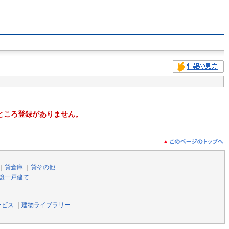
ところ登録がありません。
｜
貸倉庫
｜
貸その他
譲一戸建て
ービス
｜
建物ライブラリー