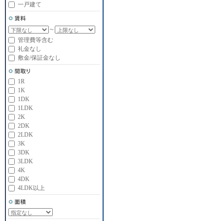
一戸建て
～
管理費等含む
礼金なし
敷金/保証金なし
1R
1K
1DK
1LDK
2K
2DK
2LDK
3K
3DK
3LDK
4K
4DK
4LDK以上