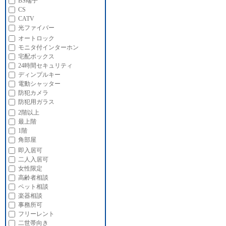
BS端子
CS
CATV
光ファイバー
オートロック
モニタ付インターホン
宅配ボックス
24時間セキュリティ
ディンプルキー
電動シャッター
防犯カメラ
防犯用ガラス
2階以上
最上階
1階
角部屋
即入居可
二人入居可
女性限定
高齢者相談
ペット相談
楽器相談
事務所可
フリーレント
二世帯向き