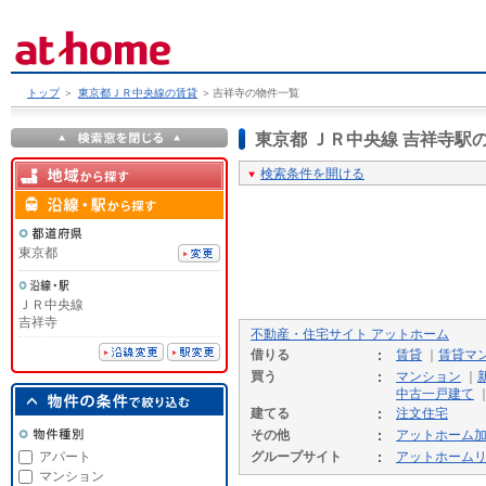
トップ
＞
東京都ＪＲ中央線の賃貸
＞
吉祥寺の物件一覧
東京都 ＪＲ中央線 吉祥寺
検索条件を開ける
東京都
ＪＲ中央線
吉祥寺
不動産・住宅サイト アットホーム
借りる
賃貸
｜
賃貸マ
買う
マンション
｜
中古一戸建て
建てる
注文住宅
その他
アットホーム
アパート
グループサイト
アットホーム
マンション