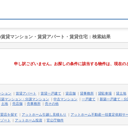
駅の賃貸マンション・賃貸アパート・賃貸住宅
：検索結果
申し訳ございません。お探しの条件に該当する物件は、現在の
ンション
｜
賃貸アパート
｜
賃貸一戸建て
｜
貸店舗
｜
貸事務所
｜
貸駐車場
｜
貸土地
新築マンション・分譲マンション
｜
中古マンション
｜
一戸建て
｜
新築一戸建て・分
｜
土地
｜
売店舗
｜
売事務所
｜
売その他
加盟店を探す
｜
アットホーム引越し見積もり
｜
アットホーム不動産一括査定依頼サ
リゾート
｜
アットホーム投資
｜
官公庁物件