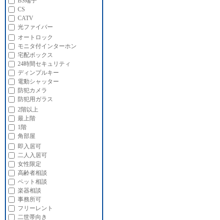
BS端子
CS
CATV
光ファイバー
オートロック
モニタ付インターホン
宅配ボックス
24時間セキュリティ
ディンプルキー
電動シャッター
防犯カメラ
防犯用ガラス
2階以上
最上階
1階
角部屋
即入居可
二人入居可
女性限定
高齢者相談
ペット相談
楽器相談
事務所可
フリーレント
二世帯向き