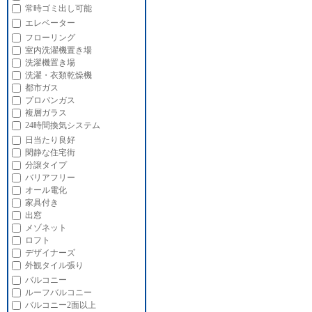
常時ゴミ出し可能
エレベーター
フローリング
室内洗濯機置き場
洗濯機置き場
洗濯・衣類乾燥機
都市ガス
プロパンガス
複層ガラス
24時間換気システム
日当たり良好
閑静な住宅街
分譲タイプ
バリアフリー
オール電化
家具付き
出窓
メゾネット
ロフト
デザイナーズ
外観タイル張り
バルコニー
ルーフバルコニー
バルコニー2面以上