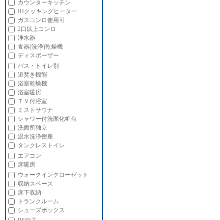
カウンターキッチン
IHクッキングヒーター
ガスコンロ使用可
2口以上コンロ
浄水器
食器(洗浄)乾燥機
ディスポーザー
バス・トイレ別
追焚き機能
浴室乾燥機
浴室暖房
ＴＶ付浴室
ミストサウナ
シャワー付洗面化粧台
洗面所独立
温水洗浄便座
タンクレストイレ
エアコン
床暖房
ウォークインクローゼット
収納スペース
床下収納
トランクルーム
シューズボックス