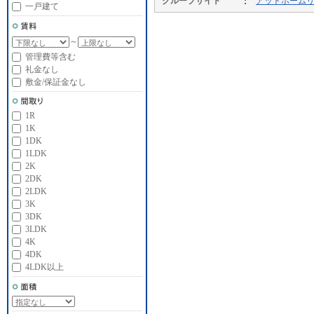
グループサイト
アットホーム
一戸建て
～
管理費等含む
礼金なし
敷金/保証金なし
1R
1K
1DK
1LDK
2K
2DK
2LDK
3K
3DK
3LDK
4K
4DK
4LDK以上