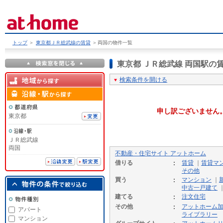
トップ
＞
東京都ＪＲ総武線の賃貸
＞
両国の物件一覧
東京都 ＪＲ総武線 両国駅
検索条件を開ける
申し訳ございません
東京都
ＪＲ総武線
両国
不動産・住宅サイト アットホーム
借りる
賃貸
｜
賃貸マ
その他
買う
マンション
｜
中古一戸建て
建てる
注文住宅
その他
アットホーム
アパート
ライブラリー
マンション