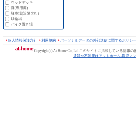
ウッドデッキ
庭(専用庭)
駐車場(近隣含む)
駐輪場
バイク置き場
個人情報保護方針
利用規約
パーソナルデータの外部送信に関するポリシ
Copyright(c) At Home Co.,Ltd.
このサイトに掲載している情報の
賃貸や不動産はアットホーム-賃貸マ