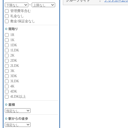
グループサイト
アットホーム
～
管理費等含む
礼金なし
敷金/保証金なし
1R
1K
1DK
1LDK
2K
2DK
2LDK
3K
3DK
3LDK
4K
4DK
4LDK以上