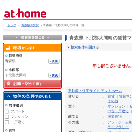
トップ
＞
青森県の賃貸
＞
青森県下北郡大間町の物件一覧
青森県 下北郡大間町の賃貸
検索条件を開ける
青森県
申し訳ございません
下北郡大間町
不動産・住宅サイト アットホーム
借りる
賃貸
｜
賃貸マ
その他
買う
マンション
｜
中古一戸建て
アパート
建てる
注文住宅
マンション
一戸建て
その他
アットホーム
ライブラリー