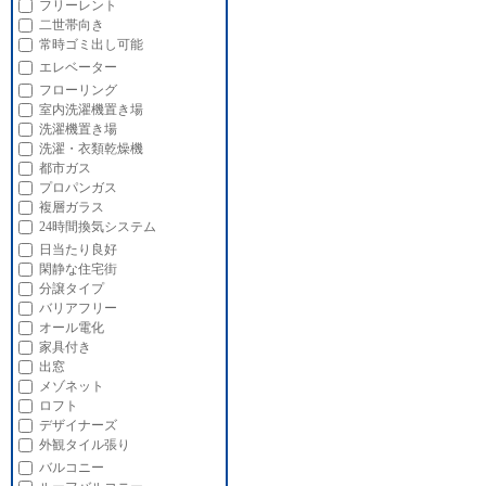
フリーレント
二世帯向き
常時ゴミ出し可能
エレベーター
フローリング
室内洗濯機置き場
洗濯機置き場
洗濯・衣類乾燥機
都市ガス
プロパンガス
複層ガラス
24時間換気システム
日当たり良好
閑静な住宅街
分譲タイプ
バリアフリー
オール電化
家具付き
出窓
メゾネット
ロフト
デザイナーズ
外観タイル張り
バルコニー