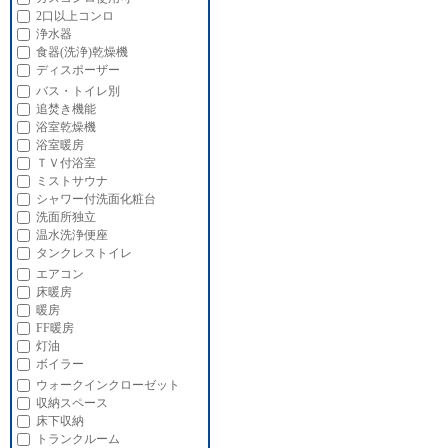
2口以上コンロ
浄水器
食器(洗浄)乾燥機
ディスポーザー
バス・トイレ別
追焚き機能
浴室乾燥機
浴室暖房
ＴＶ付浴室
ミストサウナ
シャワー付洗面化粧台
洗面所独立
温水洗浄便座
タンクレストイレ
エアコン
床暖房
暖房
FF暖房
灯油
ボイラー
ウォークインクローゼット
収納スペース
床下収納
トランクルーム