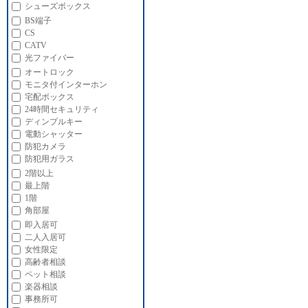
シューズボックス
BS端子
CS
CATV
光ファイバー
オートロック
モニタ付インターホン
宅配ボックス
24時間セキュリティ
ディンプルキー
電動シャッター
防犯カメラ
防犯用ガラス
2階以上
最上階
1階
角部屋
即入居可
二人入居可
女性限定
高齢者相談
ペット相談
楽器相談
事務所可