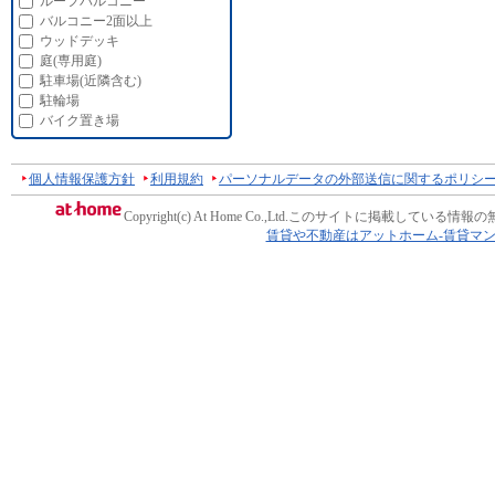
ルーフバルコニー
バルコニー2面以上
ウッドデッキ
庭(専用庭)
駐車場(近隣含む)
駐輪場
バイク置き場
個人情報保護方針
利用規約
パーソナルデータの外部送信に関するポリシ
Copyright(c) At Home Co.,Ltd.
このサイトに掲載している情報の
賃貸や不動産はアットホーム-賃貸マ